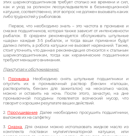
этих шарикоподшипников требует столько же времени и сил,
как и уход за роликом лесоукладывателя в безинерционной
катушке, соответственно, этот вопрос не должен вызывать каких
либо трудностей у рыболовов.
Первое, что необходимо знать – это частота в промывке и
смазке подшипников, которая также зависит от интенсивности
рыбалок. В среднем рекомендуется обслуживать шпульные
«шары» каждые 3-5 рыбалок, и тогда ваши приманки будут
далеко лететь, а робота катушки не вызовет нареканий. Также,
стоит уточнить, что данная рекомендация относится к стальным
шарикоподшипникам, тогда как керамические подшипники
требуют меньшего внимания.
Приступая к обслуживанию:
1.
Промывка
.
Необходимо снять шпульные подшипники и
опустить их в промывочный раствор (бензин «галоша»,
растворитель, бензин для зажигалок) на несколько часов,
можно и оставить на ночь. После этого, зачастую, на дне
промывочной посудины появляется всяческий мусор, что
говорит о хорошем результате ваших действий.
2
.
Просушивание
.
Далее необходимо просушить подшипники,
выложив их на салфетку.
3.
Смазка
.
Для смазки можно использовать жидкое масло из
комплекта поставки мультипликаторной катушки, или