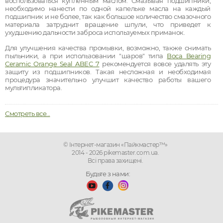
воспользоваться купленным маслом. Смазывая подшипники,
необходимо нанести по одной капельке масла на каждый
подшипник и не более, так как большое количество смазочного
материала затруднит вращение шпули, что приведет к
ухудшению дальности заброса используемых приманок.
Для улучшения качества промывки, возможно, также снимать
пыльники, а при использовании "шаров" типа
Boca Bearing
Ceramic Orange Seal ABEC 7
рекомендуется вовсе удалять эту
защиту из подшипников. Такая несложная и необходимая
процедура значительно улучшит качество работы вашего
мультипликатора.
Смотреть все...
© Інтернет-магазин «Пайкмастер™»
2014 - 2026 pikemaster.com.ua.
Всі права захищені.
Будьте з нами: