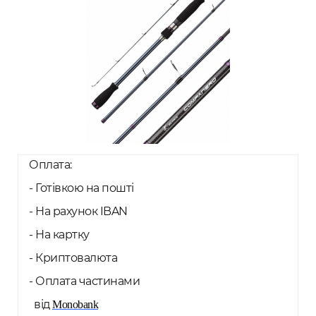
Оплата:
- Готівкою на пошті
- На рахунок IBAN
- На картку
- Криптовалюта
- Оплата частинами
від
Monobank