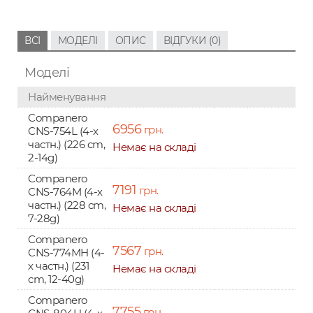
ВСІ
МОДЕЛІ
ОПИС
ВІДГУКИ (0)
Моделі
Найменування
Companero
6956
грн.
CNS-754L (4-х
частн.) (226 cm,
Немає на складі
2-14g)
Companero
7191
грн.
CNS-764M (4-х
частн.) (228 cm,
Немає на складі
7-28g)
Companero
7567
грн.
CNS-774MH (4-
х частн.) (231
Немає на складі
cm, 12-40g)
Companero
7755
грн.