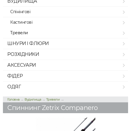
ВУДИЛИЩА
Спінінгові
Кастингові
Тревели
ШНУРИ І ФЛЮРИ
РОЗХІДНИКИ
АКСЕСУАРИ
ФІДЕР
ОДЯГ
→
→
→
Головна
Вудилища
Тревели
Спиннинг Zetrix Companero