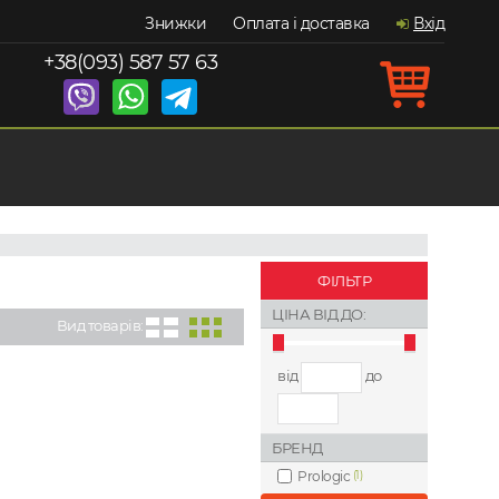
Знижки
Оплата і доставка
Вхід
+38(093) 587 57 63
ФІЛЬТР
ЦІНА ВІД ДО:
Вид товарів:
від
до
БРЕНД
Prologic
(1)