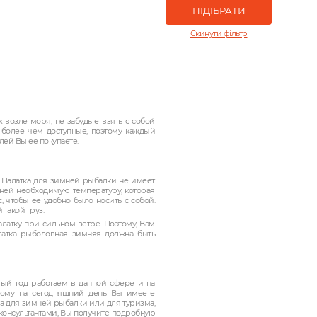
Скинути фільтр
 возле моря, не забудьте взять с собой
 более чем доступные, поэтому каждый
ей Вы ее покупаете.
 Палатка для зимней рыбалки не имеет
ней необходимую температуру, которая
, чтобы ее удобно было носить с собой.
 такой груз.
латку при сильном ветре. Поэтому, Вам
алатка рыболовная зимняя должна быть
вый год работаем в данной сфере и на
тому на сегодняшний день Вы имеете
ка для зимней рыбалки или для туризма,
 консультантами, Вы получите подробную