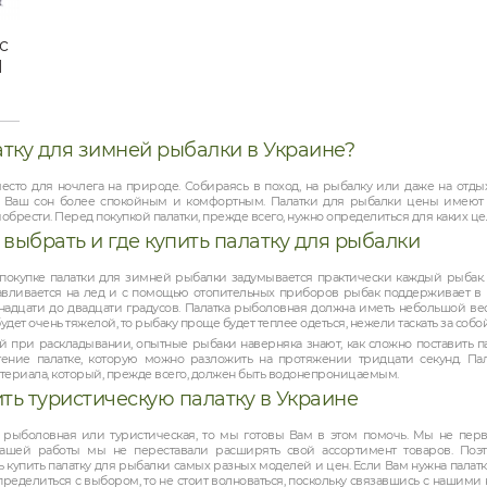
c
1
атку для зимней рыбалки в Украине?
место для ночлега на природе. Собираясь в поход, на рыбалку или даже на отдых
ает Ваш сон более спокойным и комфортным. Палатки для рыбалки цены имеют
рести. Перед покупкой палатки, прежде всего, нужно определиться для каких цел
выбрать и где купить палатку для рыбалки
покупке палатки для зимней рыбалки задумывается практически каждый рыбак.
навливается на лед и с помощью отопительных приборов рыбак поддерживает в 
надцати до двадцати градусов. Палатка рыболовная должна иметь небольшой вес
будет очень тяжелой, то рыбаку проще будет теплее одеться, нежели таскать за собой
й при раскладывании, опытные рыбаки наверняка знают, как сложно поставить па
чтение палатке, которую можно разложить на протяжении тридцати секунд. П
териала, который, прежде всего, должен быть водонепроницаемым.
ть туристическую палатку в Украине
 рыболовная или туристическая, то мы готовы Вам в этом помочь. Мы не пер
ашей работы мы не переставали расширять свой ассортимент товаров. Поэ
купить палатку для рыбалки самых разных моделей и цен. Если Вам нужна палат
ределиться с выбором, то не стоит волноваться, поскольку связавшись с нашими