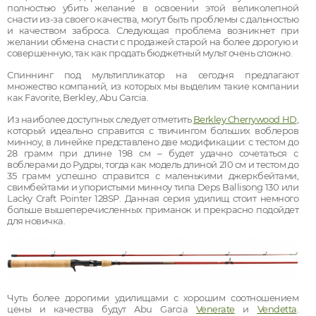
полностью убить желание в освоении этой великолепной
снасти из-за своего качества, могут быть проблемы с дальностью
и качеством заброса. Следующая проблема возникнет при
желании обмена снасти с продажей старой на более дорогую и
совершенную, так как продать бюджетный мульт очень сложно.
Спиннинг под мультипликатор на сегодня предлагают
множество компаний, из которых мы выделим такие компании
как Favorite, Berkley, Abu Garcia.
Из наиболее доступных следует отметить
Berkley Cherrywood HD
,
который идеально справится с твичингом больших воблеров
минноу, в линейке представлено две модификации: с тестом до
28 грамм при длине 198 см – будет удачно сочетаться с
воблерами до Рудры, тогда как модель длиной 210 см и тестом до
35 грамм успешно справится с маленькими джеркбейтами,
свимбейтами и упористыми минноу типа Deps Ballisong 130 или
Lacky Craft Pointer 128SP. Данная серия удилищ стоит немного
больше вышеперечисленных приманок и прекрасно подойдет
для новичка.
Чуть более дорогими удилищами с хорошим соотношением
цены и качества будут Abu Garcia
Venerate
и
Vendetta
.