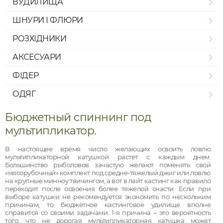
ВУДИЛИЩА
ШНУРИ І ФЛЮРИ
РОЗХІДНИКИ
АКСЕСУАРИ
ФІДЕР
ОДЯГ
Бюджетный спиннинг под
мультипликатор.
В настоящее время число желающих освоить ловлю
мультипликаторной катушкой растет с каждым днем.
Большинство рыболовов зачастую желают поменять свой
«мясорубочный» комплект под средне-тяжелый джиг или ловлю
на крупные минноу твичингом, а вот в лайт кастинг как правило
переходят после освоения более тяжелой снасти. Если при
выборе катушки не рекомендуется экономить по нескольким
причинам, то бюджетное кастинговое удилище вполне
справится со своими задачами. 1-я причина – это вероятность
того, что не дорогая мультипликаторная катушка может