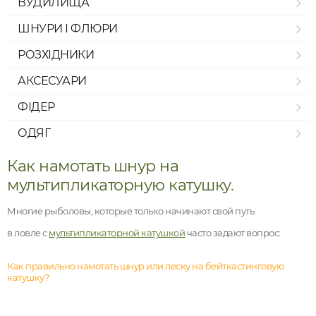
ВУДИЛИЩА
ШНУРИ І ФЛЮРИ
РОЗХІДНИКИ
АКСЕСУАРИ
ФІДЕР
ОДЯГ
Как намотать шнур на
мультипликаторную катушку.
Многие рыболовы, которые только начинают свой путь
в ловле с
мультипликаторной катушкой
часто задают вопрос:
Как правильно намотать шнур или леску на бейткастинговую
катушку?