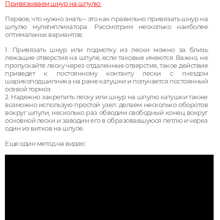
Привязываем шнур на шпулю:
Первое, что нужно знать – это как правильно привязать шнур на
шпулю мультипликатора. Рассмотрим несколько наиболее
оптимальных вариантов:
1.
Привязать шнур или подмотку из лески можно за близь
лежащие отверстия на шпуле, если таковые имеются. Важно, не
пропускайте леску через отдаленные отверстия, такое действие
приведет к постоянному контакту лески с гнездом
шарикоподшипника на раме катушки и получается постоянный
осевой тормоз.
2.
Надежно закрепить леску или шнур на шпулю катушки также
возможно использую простой узел: делаем несколько оборотов
вокруг шпули, несколько раз обводим свободный конец вокруг
основной лески и заводим его в образовавшуюся петлю и через
один из витков на шпуле.
Еще один метод на видео: