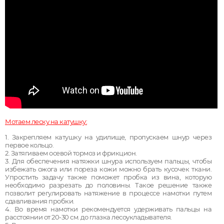
Мотаем леску на катушку:
1.
Закрепляем катушку на удилище, пропускаем шнур через
первое кольцо.
2.
Затягиваем осевой тормоз и фрикцион.
3.
Для обеспечения натяжки шнура используем пальцы, чтобы
избежать ожога или пореза кожи можно брать кусочек ткани.
Упростить задачу также поможет пробка из вина, которую
необходимо разрезать до половины. Такое решение также
позволит регулировать натяжение в процессе намотки путем
сдавливания пробки.
4.
Во время намотки рекомендуется удерживать пальцы на
расстоянии от 20-30 см. до глазка лесоукладывателя.