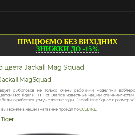
ПРАЦЮЄМО БЕЗ ВИХІДНИХ
ЗНИЖКИ ДО -15%
 цвета Jackall Mag Squad
Jackall MagSquad
радует рыболовов не только очень рабочими моделями воблер
етки Hot Tiger и TH Hot Orange известные нашим спиннингистам
абильно работающем уже долгие годы - Jackall Mag Squad в размерах 11
и вы можете в нашем магазине пройдя по
ССЫЛКЕ
.
Tiger