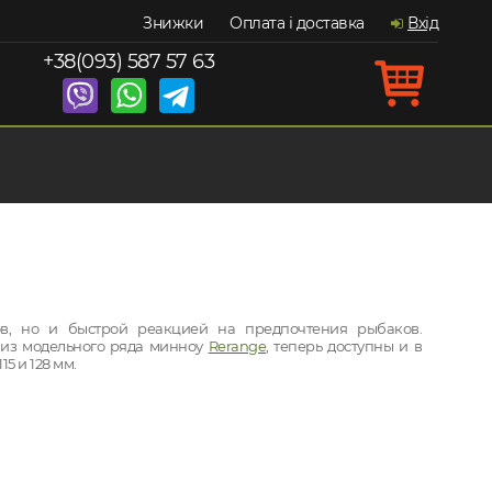
Знижки
Оплата і доставка
Вхід
+38(093) 587 57 63
ов, но и быстрой реакцией на предпочтения рыбаков.
 из модельного ряда минноу
Rerange
, теперь доступны и в
5 и 128 мм.