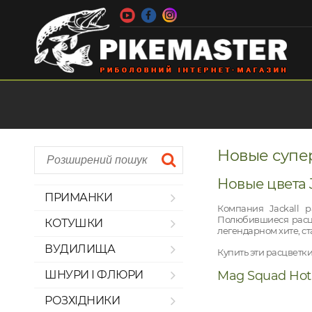
Новые супер
Новые цвета 
ПРИМАНКИ
Компания Jackall 
Полюбившиеся расцв
КОТУШКИ
легендарном хите, ст
ВУДИЛИЩА
Купить эти расцветк
ШНУРИ І ФЛЮРИ
Mag Squad Hot 
РОЗХІДНИКИ