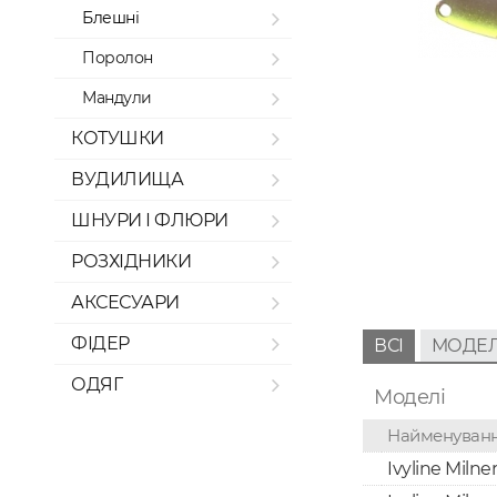
Блешні
Поролон
Мандули
КОТУШКИ
ВУДИЛИЩА
ШНУРИ І ФЛЮРИ
РОЗХІДНИКИ
АКСЕСУАРИ
ФІДЕР
ВСІ
МОДЕЛ
ОДЯГ
Моделі
Найменуван
Ivyline Milner