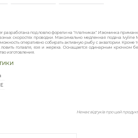
lner разработана под ловлю форели на "платниках". Изюминка приман
азных скоростях проводки. Максимально медленная подача Ivyline M
зможность оперативно собирать активную рыбу с акватории. Кроме 
 ловить голавля, язя и жереха. Оснащается одинарным крючком бе
во изготовления.
тики
я
NE
Немає відгуків про цей продук