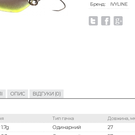
Бренд:
IVYLINE
І
ОПИС
ВІДГУКИ (0)
ня
Тип гачка
Довжина, м
 1.7g
Одинарний
27