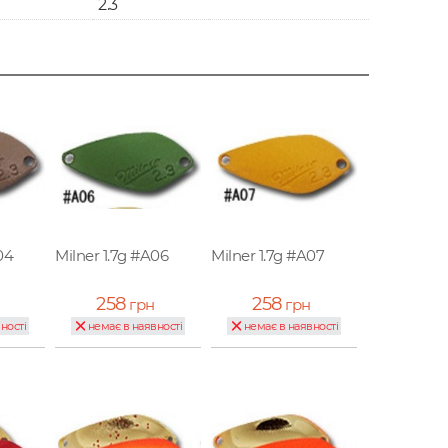
2.3
04
Milner 1.7g #A06
Milner 1.7g #A07
258
258
грн
грн
ності
немає в наявності
немає в наявності