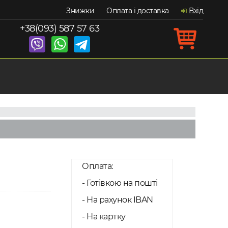
Знижки
Оплата і доставка
Вхід
+38(093) 587 57 63
Оплата:
- Готівкою на пошті
- На рахунок IBAN
- На картку