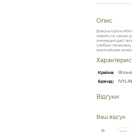
Опис
Блесна Ivyline Mi
ловить на самых р
анимация даст во
слабым течением,
высочайшее качест
Характерис
Країна:
Японі
Бренд:
IVYLI
Відгуки
Ваш відгук