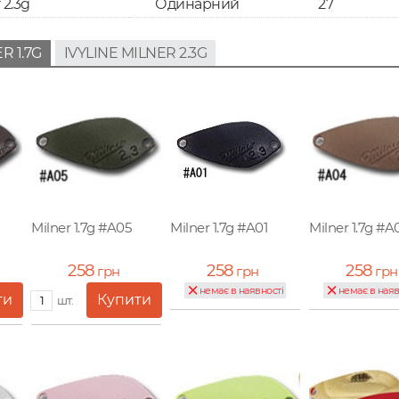
 2.3g
Одинарний
27
R 1.7G
IVYLINE MILNER 2.3G
Milner 1.7g #A05
Milner 1.7g #A01
Milner 1.7g #A
258
258
258
грн
грн
грн
немає в наявності
немає в наяв
шт.