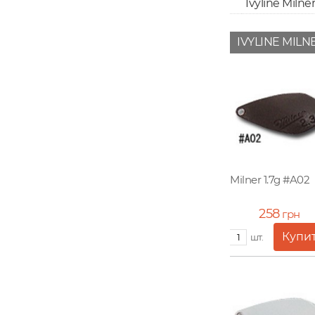
Ivyline Milner
IVYLINE MILNE
Milner 1.7g #A02
258
грн
шт.