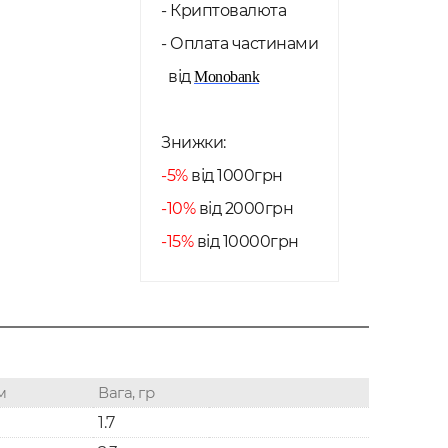
- Криптовалюта
- Оплата частинами
від
Monobank
Знижки:
-5%
від 1000грн
-10%
від 2000грн
-15%
від 10000грн
м
Вага, гр
1.7