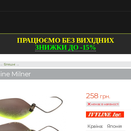
ПРАЦЮЄМО БЕЗ ВИХІДНИХ
ЗНИЖКИ ДО -15%
→
→
Блешні
ine Milner
258
грн.
немає в наявності
Країна:
Японія