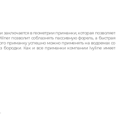
ки заключается в геометрии приманки, которая позволяет
ilner позволит соблазнять пассивную форель, а быстрая
того приманку успешно можно применять на водоемах со
з бородки. Как и все приманки компании Ivyline имеет
т