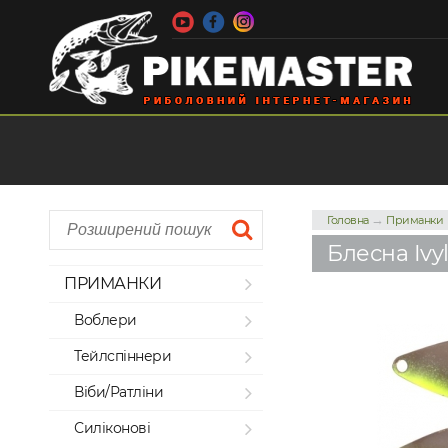
→
Головна
Приманки
Блесна Ivyl
ПРИМАНКИ
Воблери
Тейлспіннери
Віби/Ратліни
Силіконові