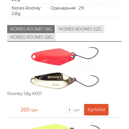
Nories Rooney
Одинарний
29
2.8g
NORIES ROONEY 1.8G
NORIES ROONEY 2.2G
NORIES ROONEY 2.8G
Rooney 1.8g #001
269
грн
шт.