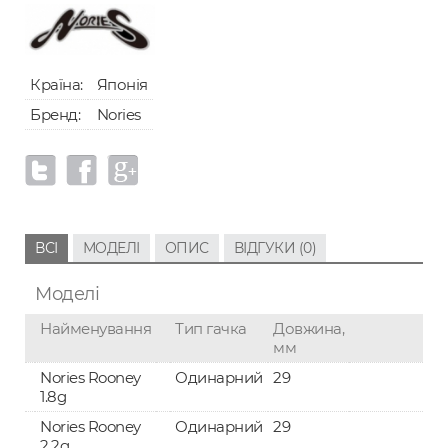
Країна:
Японія
Бренд:
Nories
ВСІ
МОДЕЛІ
ОПИС
ВІДГУКИ (0)
Моделі
Найменування
Тип гачка
Довжина,
мм
Nories Rooney
Одинарний
29
1.8g
Nories Rooney
Одинарний
29
2.2g