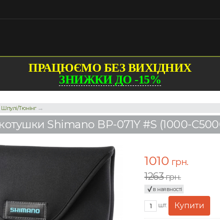
ПРАЦЮЄМО БЕЗ ВИХІДНИХ
ЗНИЖКИ ДО -15%
→
→
Шпулі/Тюнінг
котушки Shimano BP-071Y #S (1000-C500
1010
грн.
1263
грн.
в наявності
шт.