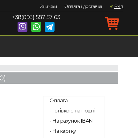
Знижки
Оплата і доставка
Вхід
+38(093) 587 57 63
0)
Оплата:
- Готівкою на пошті
- На рахунок IBAN
- На картку