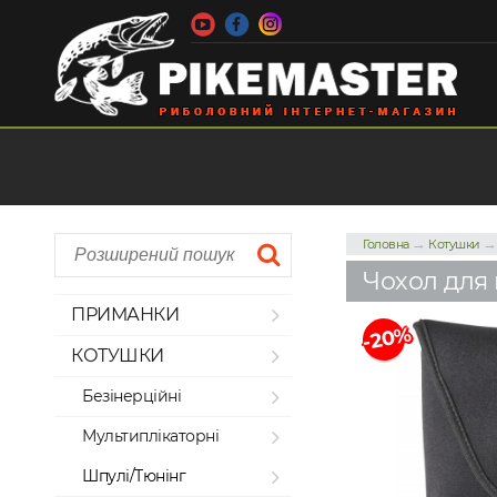
→
Головна
Котушки
Чохол для 
ПРИМАНКИ
-20%
КОТУШКИ
Безінерційні
Мультиплікаторні
Шпулі/Тюнінг