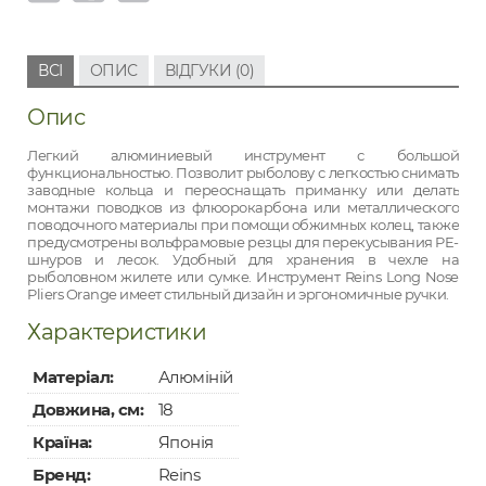
ВСІ
ОПИС
ВІДГУКИ (0)
Опис
Легкий алюминиевый инструмент с большой
функциональностью. Позволит рыболову с легкостью снимать
заводные кольца и переоснащать приманку или делать
монтажи поводков из флюорокарбона или металлического
поводочного материалы при помощи обжимных колец, также
предусмотрены вольфрамовые резцы для перекусывания PE-
шнуров и лесок. Удобный для хранения в чехле на
рыболовном жилете или сумке. Инструмент Reins Long Nose
Pliers Orange имеет стильный дизайн и эргономичные ручки.
Характеристики
Матеріал:
Алюміній
Довжина, см:
18
Країна:
Японія
Бренд:
Reins