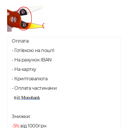
Оплата:
- Готівкою на пошті
- На рахунок IBAN
- На картку
- Криптовалюта
- Оплата частинами
від
Monobank
Знижки:
-5%
від 1000грн