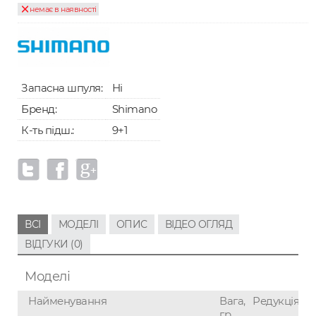
немає в наявності
Запасна шпуля:
Ні
Бренд:
Shimano
К-ть підш.:
9+1
ВСІ
МОДЕЛІ
ОПИС
ВІДЕО ОГЛЯД
ВІДГУКИ (0)
Моделі
Найменування
Вага,
Редукція
Л
гр
#