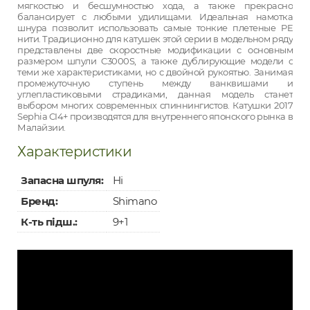
мягкостью и бесшумностью хода, а также прекрасно
балансирует с любыми удилищами. Идеальная намотка
шнура позволит использовать самые тонкие плетеные PE
нити. Традиционно для катушек этой серии в модельном ряду
представлены две скоростные модификации с основным
размером шпули C3000S, а также дублирующие модели с
теми же характеристиками, но с двойной рукоятью. Занимая
промежуточную ступень между ванквишами и
углепластиковыми страдиками, данная модель станет
выбором многих современных спиннингистов. Катушки 2017
Sephia CI4+ производятся для внутреннего японского рынка в
Малайзии.
Характеристики
Запасна шпуля:
Ні
Бренд:
Shimano
К-ть підш.:
9+1