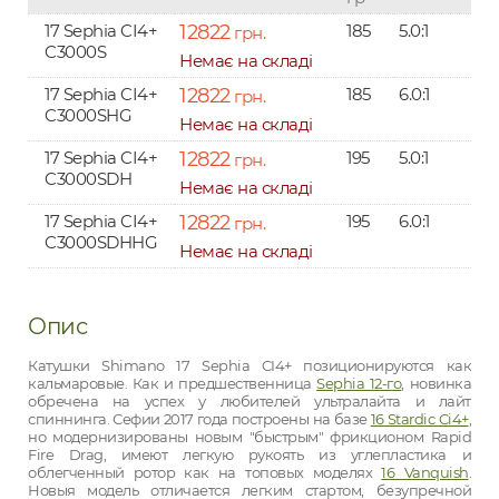
17 Sephia CI4+
12822
185
5.0:1
0
грн.
C3000S
Немає на складі
17 Sephia CI4+
12822
185
6.0:1
0
грн.
C3000SHG
Немає на складі
17 Sephia CI4+
12822
195
5.0:1
0
грн.
C3000SDH
Немає на складі
17 Sephia CI4+
12822
195
6.0:1
0
грн.
C3000SDHHG
Немає на складі
Опис
Катушки Shimano 17 Sephia CI4+ позиционируются как
кальмаровые. Как и предшественница
Sephia 12-го
, новинка
обречена на успех у любителей ультралайта и лайт
спиннинга. Сефии 2017 года построены на базе
16 Stardic Ci4+
,
но модернизированы новым "быстрым" фрикционом Rapid
Fire Drag, имеют легкую рукоять из углепластика и
облегченный ротор как на топовых моделях
16 Vanquish
.
Новыя модель отличается легким стартом, безупречной