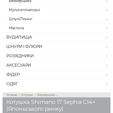
Безінерційні
Мультиплікаторні
Шпулі/Тюнінг
Мастила
ВУДИЛИЩА
ШНУРИ І ФЛЮРИ
РОЗХІДНИКИ
АКСЕСУАРИ
ФІДЕР
ОДЯГ
→
→
→
Головна
Котушки
Безінерційні
Котушка Shimano 17 Sephia CI4+
(Японьського ринку)