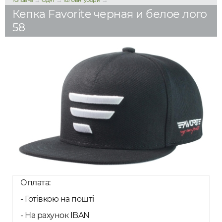
Головна
Одяг
Головні убори
Кепка Favorite черная и белое лого
58
Оплата:
- Готівкою на пошті
- На рахунок IBAN