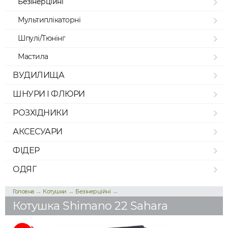
Безінерційні
Мультиплікаторні
Шпулі/Тюнінг
Мастила
ВУДИЛИЩА
ШНУРИ І ФЛЮРИ
РОЗХІДНИКИ
АКСЕСУАРИ
ФІДЕР
ОДЯГ
→
→
→
Головна
Котушки
Безінерційні
Котушка Shimano 22 Sahara