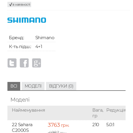
в наявності
Бренд:
Shimano
К-ть підш.:
4+1
ВСІ
МОДЕЛІ
ВІДГУКИ (0)
Моделі
Найменування
Вага,
Редукція
Л
гр
#
22 Sahara
3763
210
5.0:1
0.
грн.
C2000S
4982
грн.