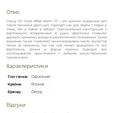
Опис
Decoy HD Hook offset Worm 117 – это крючки созданные для
ловли техникой дроп-шот, подходят как для ловли с лодки в
отвес, так и ловли в заброс. Оригинальная конструкция с
вертлюжком вставленным в ушко офсетника позволят
держать приманку всегда в реалистичном положении. Такое
решение также позволяет минимизировать число захлестов
лески за приманку, так как она может вращаться по оси
вертлюжка. Длина и форма крючка подходит для
использования практически с любыми искусственными
приманками.
Характеристики
Тип гачка:
Офсетний
Країна:
Японія
Бренд:
Decoy
Відгуки