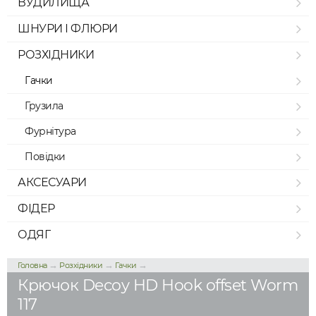
ВУДИЛИЩА
ШНУРИ І ФЛЮРИ
РОЗХІДНИКИ
Гачки
Грузила
Фурнітура
Повідки
АКСЕСУАРИ
ФІДЕР
ОДЯГ
→
→
→
Головна
Розхідники
Гачки
Крючок Decoy HD Hook offset Worm
117