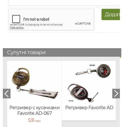
Супутні товари
Ретривер с кусачками
Ретривер Favorite AD
Н
Favorite AD-067
531
грн.