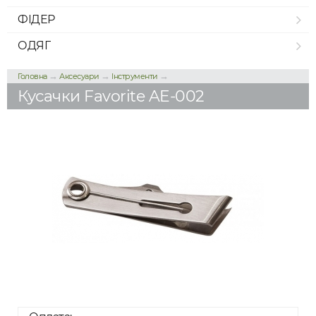
ФІДЕР
ОДЯГ
→
→
→
Головна
Аксесуари
Інструменти
Кусачки Favorite AE-002