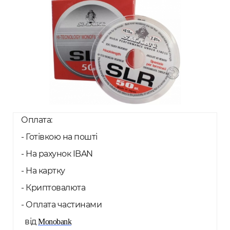
Оплата:
- Готівкою на пошті
- На рахунок IBAN
- На картку
- Криптовалюта
- Оплата частинами
від
Monobank