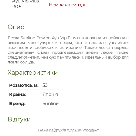
Ayu Vip Plus
Немає на складі
#0.5
Опис
Леска Sunline Powerd Ayu Vip Plus изготовлена из нейлона с
высоким молекулярным весом, что позволило увеличить
прочность и стойкость к истиранию. Также леска покрыта
специальным слоем продлевающим жизнь леске. Также
следует отметить низкую память лески. Идеальный выбор для
ловли со льда.
Характеристики
Розмотка, м:
50
Країна:
Японія
Бренд:
Sunline
Відгуки
Немає відгуків про цей продукт