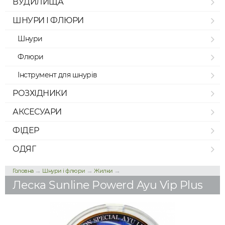
ВУДИЛИЩА
ШНУРИ І ФЛЮРИ
Шнури
Флюри
Інструмент для шнурів
РОЗХІДНИКИ
АКСЕСУАРИ
ФІДЕР
ОДЯГ
→
→
→
Головна
Шнури і флюри
Жилки
Леска Sunline Powerd Ayu Vip Plus