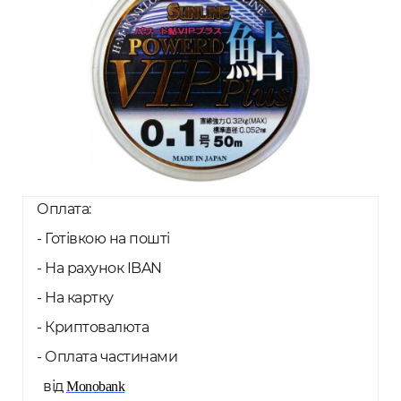
Оплата:
- Готівкою на пошті
- На рахунок IBAN
- На картку
- Криптовалюта
- Оплата частинами
від
Monobank