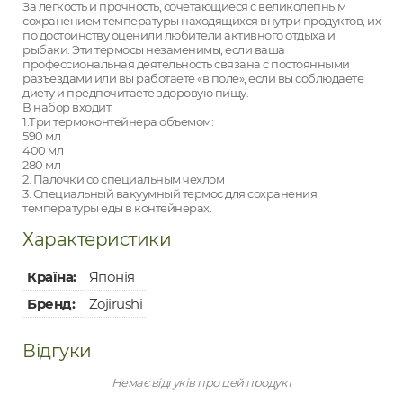
За легкость и прочность, сочетающиеся с великолепным
сохранением температуры находящихся внутри продуктов, их
по достоинству оценили любители активного отдыха и
рыбаки. Эти термосы незаменимы, если ваша
профессиональная деятельность связана с постоянными
разъездами или вы работаете «в поле», если вы соблюдаете
диету и предпочитаете здоровую пищу.
В набор входит:
1.Три термоконтейнера объемом:
590 мл
400 мл
280 мл
2. Палочки со специальным чехлом
3. Специальный вакуумный термос для сохранения
температуры еды в контейнерах.
Характеристики
Країна:
Японія
Бренд:
Zojirushi
Відгуки
Немає відгуків про цей продукт