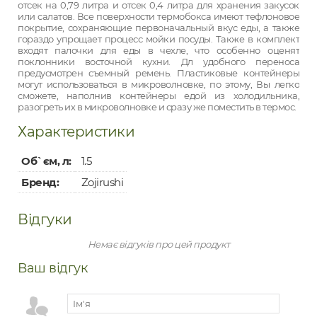
отсек на 0,79 литра и отсек 0,4 литра для хранения закусок
или салатов. Все поверхности термобокса имеют тефлоновое
покрытие, сохраняющие первоначальный вкус еды, а также
гораздо упрощает процесс мойки посуды. Также в комплект
входят палочки для еды в чехле, что особенно оценят
поклонники восточной кухни. Дл удобного переноса
предусмотрен съемный ремень. Пластиковые контейнеры
могут использоваться в микроволновке, по этому, Вы легко
сможете, наполнив контейнеры едой из холодильника,
разогреть их в микроволновке и сразу же поместить в термос.
Характеристики
Об`єм, л:
1.5
Бренд:
Zojirushi
Відгуки
Немає відгуків про цей продукт
Ваш відгук