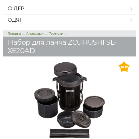
ФІДЕР
ОДЯГ
→
→
→
Головна
Аксесуари
Термоси
Набор для ланча ZOJIRUSHI SL-
XE20AD