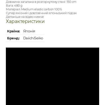
Довжина загальна в розгорнутому стані: 150 cm
Вага: 480 g
Матеріал: Medium elastic carbon 100%
Супер якісний і довговічний японьський підсак
Дельніше на відео нижче
Характеристики
Країна:
Японія
Бренд:
DaiichiSeiko