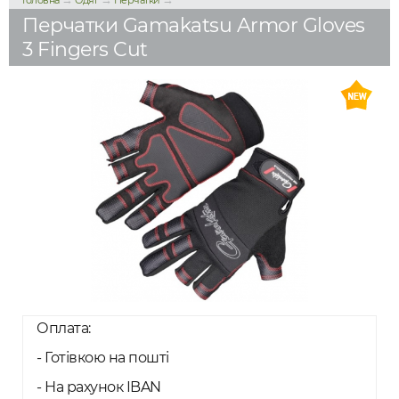
Головна
Одяг
Перчатки
Перчатки Gamakatsu Armor Gloves
3 Fingers Cut
Оплата:
- Готівкою на пошті
- На рахунок IBAN