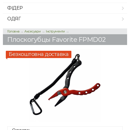
ФІДЕР
ОДЯГ
→
→
→
Головна
Аксесуари
Інструменти
Плоскогубцы Favorite FPMD02
Безкоштовна доставка