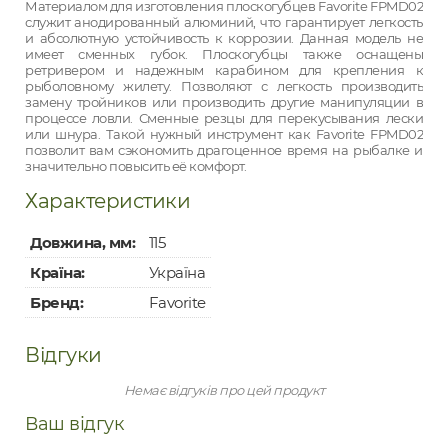
Материалом для изготовления плоскогубцев Favorite FPMD02
служит анодированный алюминий, что гарантирует легкость
и абсолютную устойчивость к коррозии. Данная модель не
имеет сменных губок. Плоскогубцы также оснащены
ретривером и надежным карабином для крепления к
рыболовному жилету. Позволяют с легкость производить
замену тройников или производить другие манипуляции в
процессе ловли. Сменные резцы для перекусывания лески
или шнура. Такой нужный инструмент как Favorite FPMD02
позволит вам сэкономить драгоценное время на рыбалке и
значительно повысить её комфорт.
Характеристики
Довжина, мм:
115
Країна:
Україна
Бренд:
Favorite
Відгуки
Немає відгуків про цей продукт
Ваш відгук