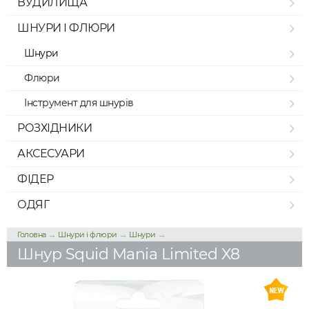
ВУДИЛИЩА
ШНУРИ І ФЛЮРИ
Шнури
Флюри
Інструмент для шнурів
РОЗХІДНИКИ
АКСЕСУАРИ
ФІДЕР
ОДЯГ
→
→
→
Головна
Шнури і флюри
Шнури
Шнур Squid Mania Limited X8