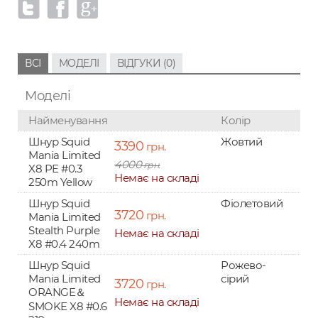
ВСІ
МОДЕЛІ
ВІДГУКИ (0)
Моделі
Найменування
Колір
Шнур Squid
Жовтий
3390
грн.
Mania Limited
4000
грн.
X8 PE #0.3
Немає на складі
250m Yellow
Шнур Squid
Фіолетовий
3720
грн.
Mania Limited
Stealth Purple
Немає на складі
X8 #0.4 240m
Шнур Squid
Рожево-
Mania Limited
сірий
3720
грн.
ORANGE＆
Немає на складі
SMOKE X8 #0.6