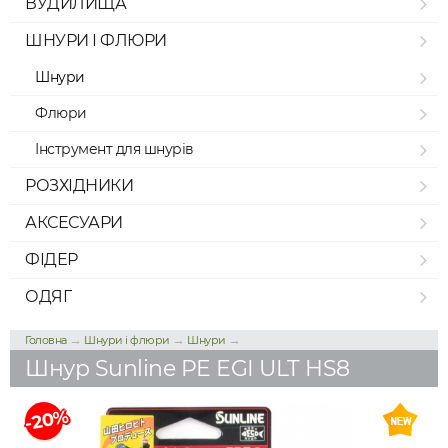
ВУДИЛИЩА
ШНУРИ І ФЛЮРИ
Шнури
Флюри
Інструмент для шнурів
РОЗХІДНИКИ
АКСЕСУАРИ
ФІДЕР
ОДЯГ
→
→
→
Головна
Шнури і флюри
Шнури
Шнур Sunline PE EGI ULT HS8
-20%