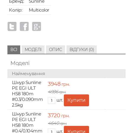
Бренд:
Sunline
Колір:
Multicolor
ВСІ
МОДЕЛІ
ОПИС
ВІДГУКИ (0)
Моделі
Найменування
Шнур Sunline
3948
грн.
PE EGI ULT
4936
грн.
HS8 180m
#0.3/0.090mm
шт.
2.5kg
Шнур Sunline
3720
грн.
PE EGI ULT
4640
грн.
HS8 180m
#0.4/0.104mm
шт.