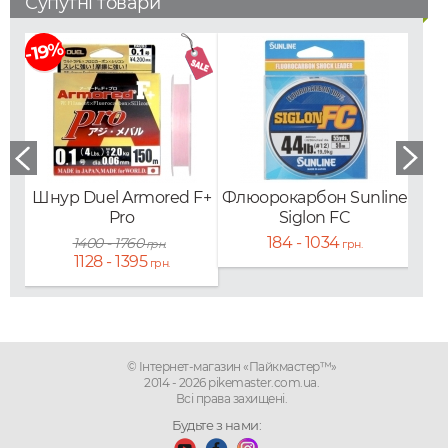
Супутні товари
-19%
Шнур Duel Armored F+
Флюорокарбон Sunline
Флю
Pro
Siglon FC
184 - 1034
1400 - 1760
грн.
грн.
1128 - 1395
грн.
© Інтернет-магазин «Пайкмастер™»
2014 - 2026 pikemaster.com.ua.
Всі права захищені.
Будьте з нами: