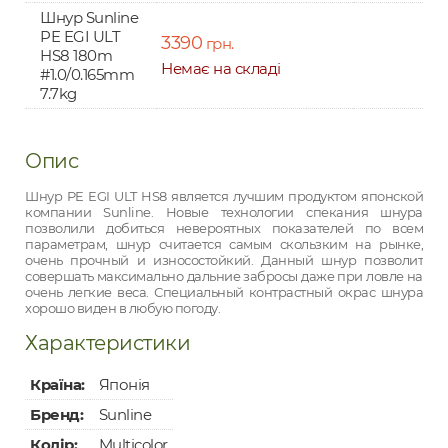
Шнур Sunline
PE EGI ULT
3390
грн.
HS8 180m
Немає на складі
#1.0/0.165mm
7.7kg
Опис
Шнур PE EGI ULT HS8 является лучшим продуктом японской
компании Sunline. Новые технологии спекания шнура
позволили добиться невероятных показателей по всем
параметрам, шнур считается самым скользким на рынке,
очень прочный и износостойкий. Данный шнур позволит
совершать максимально дальние забросы даже при ловле на
очень легкие веса. Специальный контрастный окрас шнура
хорошо виден в любую погоду.
Характеристики
Країна:
Японія
Бренд:
Sunline
Колір:
Multicolor