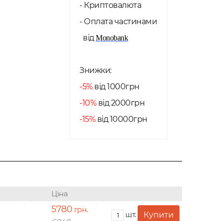
- Криптовалюта
- Оплата частинами
від
Monobank
Знижки:
-5%
від 1000грн
-10%
від 2000грн
-15%
від 10000грн
Ціна
5780
грн.
шт.