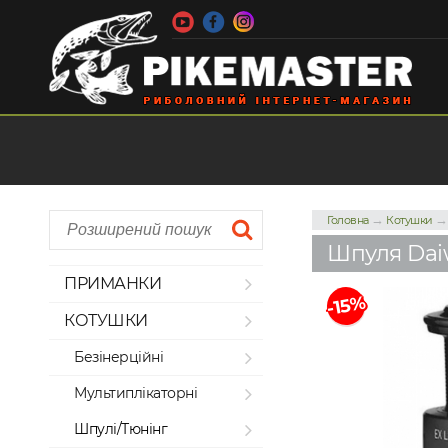
→
Головна
Котушки
Шпуля Dai
ПРИМАНКИ
-15%
КОТУШКИ
Безінерційні
Мультиплікаторні
Шпулі/Тюнінг