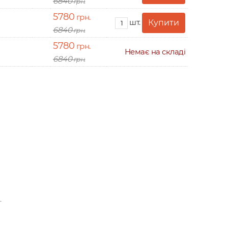
6840
грн.
5780
грн.
шт.
6840
грн.
5780
грн.
Немає на складі
6840
грн.
т