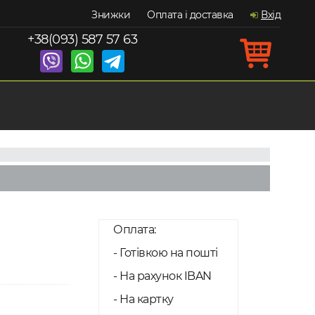
Знижки
Оплата і доставка
Вхід
+38(093) 587 57 63
Оплата:
- Готівкою на пошті
- На рахунок IBAN
- На картку