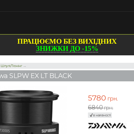
ПРАЦЮЄМО БЕЗ ВИХІДНИХ
ЗНИЖКИ ДО -15%
→
→
Шпулі/Тюнінг
wa SLPW EX LT BLACK
5780
грн.
6840
грн.
в наявності