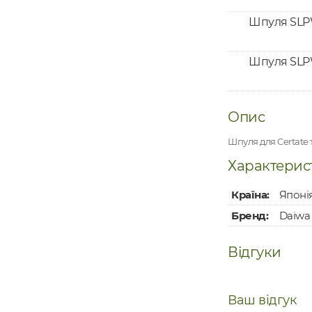
Шпуля SLPW
Шпуля SLPW
Опис
Шпуля для Certate та
Характерис
Країна:
Японі
Бренд:
Daiwa
Відгуки
Ваш відгук