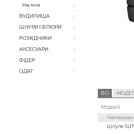
Мастила
ВУДИЛИЩА
ШНУРИ І ФЛЮРИ
РОЗХІДНИКИ
АКСЕСУАРИ
ФІДЕР
ОДЯГ
ВСІ
МОДЕЛ
Моделі
Найменува
Шпуля SLPW