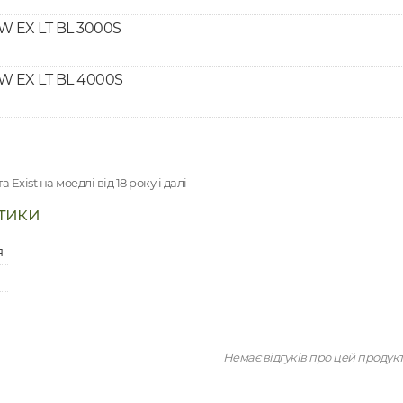
 EX LT BL 3000S
 EX LT BL 4000S
 Exist на моедлі від 18 року і далі
тики
я
Немає відгуків про цей продук