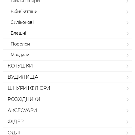
Тейлспіннери
Віби/Ратліни
Силіконові
Блешні
Поролон
Мандули
КОТУШКИ
ВУДИЛИЩА
ШНУРИ І ФЛЮРИ
РОЗХІДНИКИ
АКСЕСУАРИ
ФІДЕР
ОДЯГ