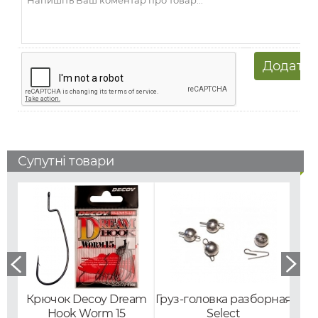
Супутні товари
Крючок Decoy Dream
Груз-головка разборная
Флю
Hook Worm 15
Select