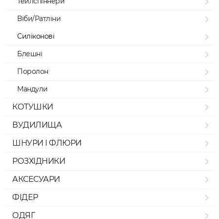
Тейлспіннери
Віби/Ратліни
Силіконові
Блешні
Поролон
Мандули
КОТУШКИ
ВУДИЛИЩА
ШНУРИ І ФЛЮРИ
РОЗХІДНИКИ
АКСЕСУАРИ
ФІДЕР
ОДЯГ