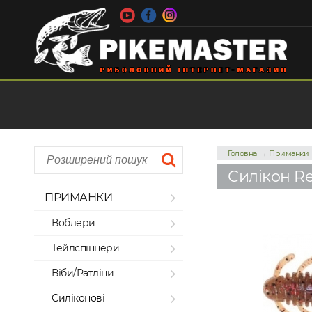
→
Головна
Приманки
Силікон Re
ПРИМАНКИ
Воблери
Тейлспіннери
Віби/Ратліни
Силіконові