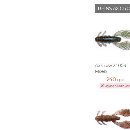
REINS AX CR
Ax Craw 2" 003
Moebi
240
грн
немає в наявнос