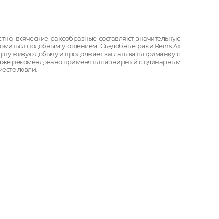
естно, всяческие ракообразные составляют значительную
комиться подобным угощением. Съедобные раки Reins Ax
 рту живую добычу и продолжает заглатывать приманку, с
монтаже рекомендовано применять шарнирный с одинарным
месте ловли.