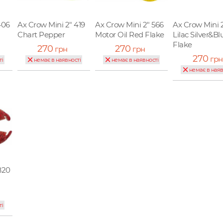
406
Ax Crow Mini 2" 419
Ax Crow Mini 2" 566
Ax Crow Mini 
Chart Pepper
Motor Oil Red Flake
Lilac Silver&Bl
Flake
270
270
грн
грн
270
грн
ті
немає в наявності
немає в наявності
немає в наяв
B20
ті