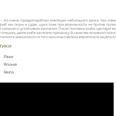
i – это очень правдоподобная имитация небольшого рачка. Как изв
рыб как окунь и судак, щука тоже при возможности не против пола
т сильным и устойчивым ароматом. После поклевки рыба чувствует во
т спешить, дайте рыбе заглотать приманку. В качестве основного 
ником в зависимости от того насколько велика вероятность зацепа в 
тики
Раки
Японія
Reins