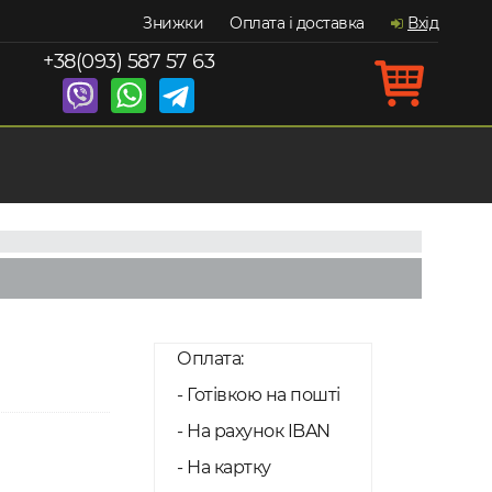
Знижки
Оплата і доставка
Вхід
+38(093) 587 57 63
Оплата:
- Готівкою на пошті
- На рахунок IBAN
- На картку