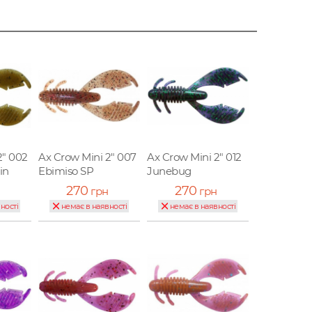
2" 002
Ax Crow Mini 2" 007
Ax Crow Mini 2" 012
in
Ebimiso SP
Junebug
270
270
грн
грн
ності
немає в наявності
немає в наявності