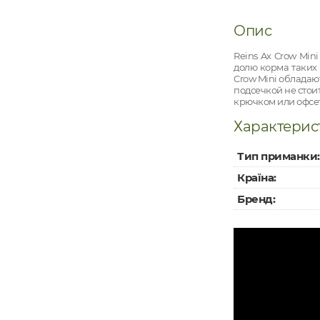
Опис
Reins Ax Crow Min
долю корма таких 
Crow Mini обладаю
подсечкой не стои
крючком или офсет
Характерис
Тип приманки:
Країна:
Бренд: