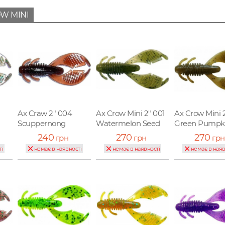
OW MINI
Ax Craw 2" 004
Ax Crow Mini 2" 001
Ax Crow Mini 
Scuppernong
Watermelon Seed
Green Pumpk
240
270
270
грн
грн
грн
ті
немає в наявності
немає в наявності
немає в наяв