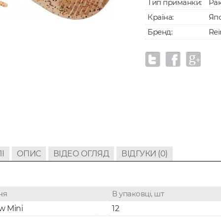
Тип приманки:
Ра
Країна:
Япо
Бренд:
Rei
І
ОПИС
ВІДЕО ОГЛЯД
ВІДГУКИ (0)
ня
В упаковці, шт
w Mini
12