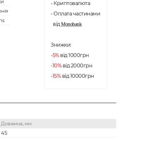
ки
- Криптовалюта
нія
- Оплата частинами
ns
від
Monobank
Знижки:
-5%
від 1000грн
-10%
від 2000грн
-15%
від 10000грн
Довжина, мм
45