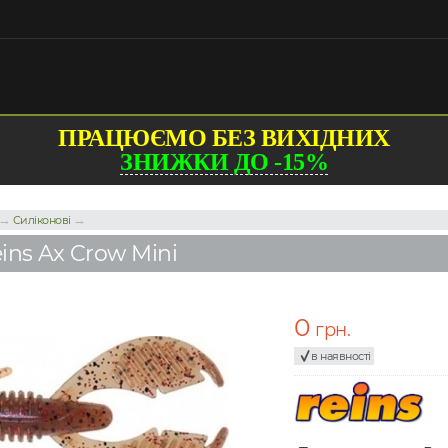
ПРАЦЮЄМО БЕЗ ВИХІДНИХ
ЗНИЖКИ ДО -15%
→
→
Силіконові
ins Ax Crow Mini
0
грн.
в наявності