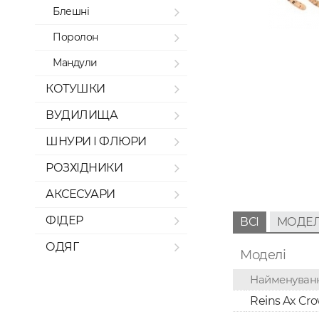
Блешні
Поролон
Мандули
КОТУШКИ
ВУДИЛИЩА
ШНУРИ І ФЛЮРИ
РОЗХІДНИКИ
АКСЕСУАРИ
ФІДЕР
ВСІ
МОДЕЛ
ОДЯГ
Моделі
Найменуван
Reins Ax Cro