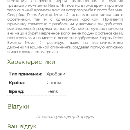
Имитация дождевого червя выполненная в лучших
традициях компании Reins. Мягкое, но в тоже время прочное
тело, сильный аромат и вкус, от которого рыба просто без ума.
Съедобка Reins Swamp Mover Jr идеально сочетается как с
офсетником, так и с одинарным крючком. Применяя
приманку совместно с разборным ушастиком вы добьетесь
максимальной результативности. Одним из лучших приемов
анимации будет медленное волочение по дну с остановками,
подыгровками на месте и легкими подбросами. Червь Reins
Swamp Mover Jr реагирует даже на незначительные
движения вершинкой спиннинга, создавая полную иллюзию
живого дождевого червяка.
Характеристики
Тип приманки:
Хробаки
Країна:
Японія
Бренд:
Reins
Відгуки
Немає відгуків про цей продукт
Ваш відгук