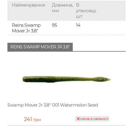
Найменування
Довжина,
В
мм
упаковці,
шт
Reins Swamp
95
14
Mover Jr 3.8"
REINS SWAMP MOVER JR 3.8"
Swamp Mover Jr 3.8" 001 Watermelon Seed
241
грн
немає в наявності