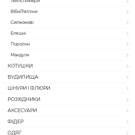
Тейлспіннери
Віби/Ратліни
Силіконові
Блешні
Поролон
Мандули
КОТУШКИ
ВУДИЛИЩА
ШНУРИ І ФЛЮРИ
РОЗХІДНИКИ
АКСЕСУАРИ
ФІДЕР
ОДЯГ