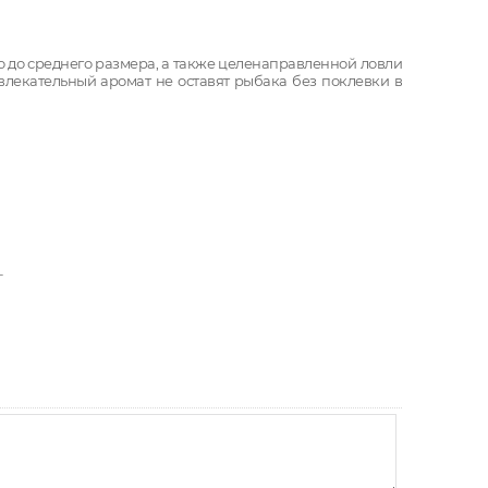
ого до среднего размера, а также целенаправленной ловли
лекательный аромат не оставят рыбака без поклевки в
т