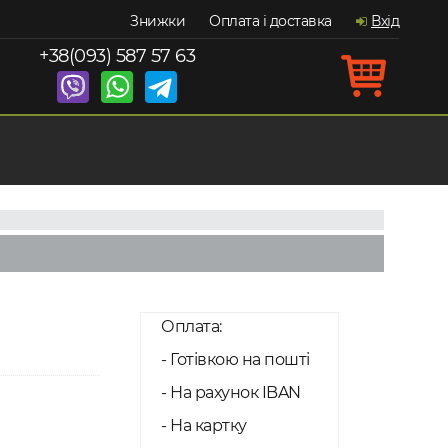
Знижки
Оплата і доставка
Вхід
+38(093) 587 57 63
Оплата:
- Готівкою на пошті
- На рахунок IBAN
- На картку