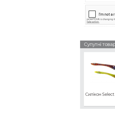
Супутні това
Силікон Select 