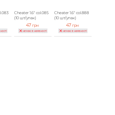
l.083
Cheater 1.6" col.085
Cheater 1.6" col.888
(10 шт/упак)
(10 шт/упак)
47
47
грн
грн
ності
немає в наявності
немає в наявності