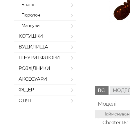
Блешні
Поролон
Мандули
КОТУШКИ
ВУДИЛИЩА
ШНУРИ І ФЛЮРИ
РОЗХІДНИКИ
АКСЕСУАРИ
ФІДЕР
ВСІ
МОДЕЛ
ОДЯГ
Моделі
Найменуван
Cheater 1.6"