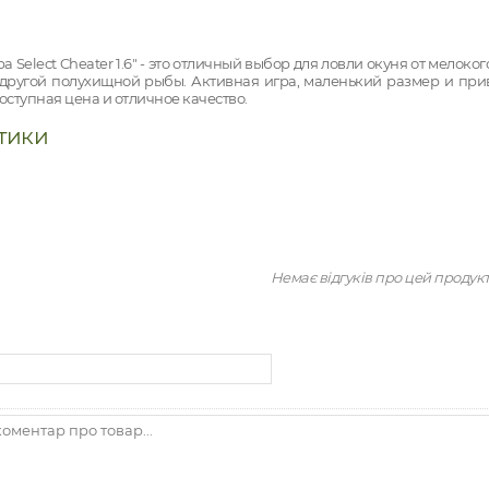
а Select Cheater 1.6" - это отличный выбор для ловли окуня от мелок
другой полухищной рыбы. Активная игра, маленький размер и прив
оступная цена и отличное качество.
тики
Немає відгуків про цей продук