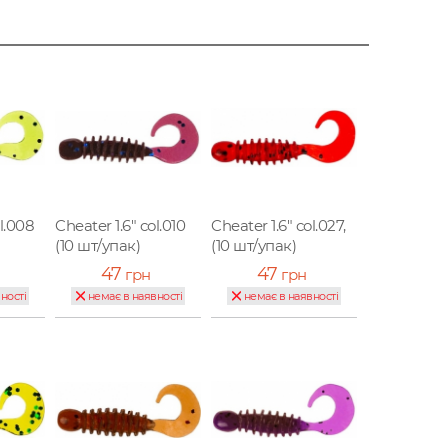
ol.008
Cheater 1.6" col.010
Cheater 1.6" col.027,
(10 шт/упак)
(10 шт/упак)
47
47
грн
грн
ності
немає в наявності
немає в наявності