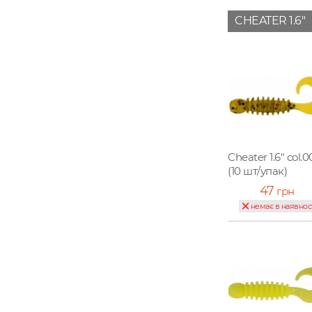
CHEATER 1.6"
Cheater 1.6" col.0
(10 шт/упак)
47
грн
немає в наявнос