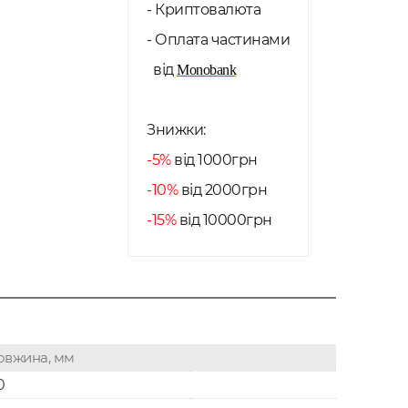
- Криптовалюта
- Оплата частинами
від
Monobank
Знижки:
-5%
від 1000грн
-10%
від 2000грн
-15%
від 10000грн
овжина, мм
0