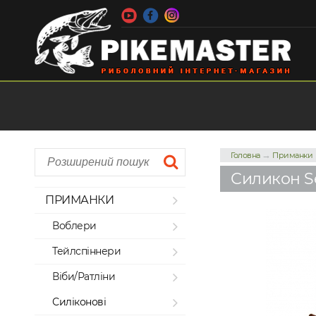
→
Головна
Приманки
Силикон Sel
ПРИМАНКИ
Воблери
Тейлспіннери
Віби/Ратліни
Силіконові