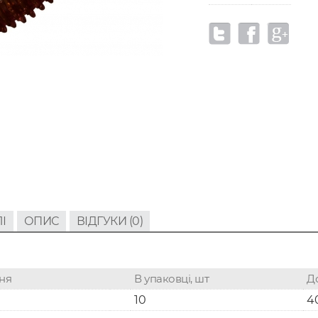
І
ОПИС
ВІДГУКИ (0)
ня
В упаковці, шт
Д
10
4