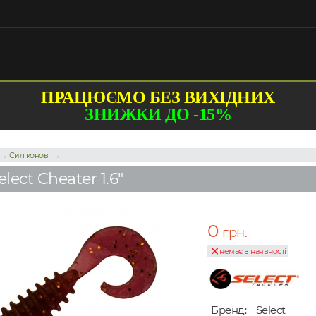
ПРАЦЮЄМО БЕЗ ВИХІДНИХ
ЗНИЖКИ ДО -15%
→
→
Силіконові
ect Cheater 1.6"
0
грн.
немає в наявності
Бренд:
Select