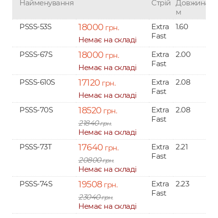
Найменування
Стрій
Довжина,
м
PSSS-53S
18000
Extra
1.60
0
грн.
Fast
3
Немає на складі
PSSS-67S
18000
Extra
2.00
0
грн.
Fast
Немає на складі
PSSS-610S
17120
Extra
2.08
0
грн.
Fast
Немає на складі
PSSS-70S
18520
Extra
2.08
грн.
Fast
21840
грн.
Немає на складі
PSSS-73T
17640
Extra
2.21
грн.
Fast
20800
грн.
Немає на складі
PSSS-74S
19508
Extra
2.23
грн.
Fast
23040
грн.
Немає на складі