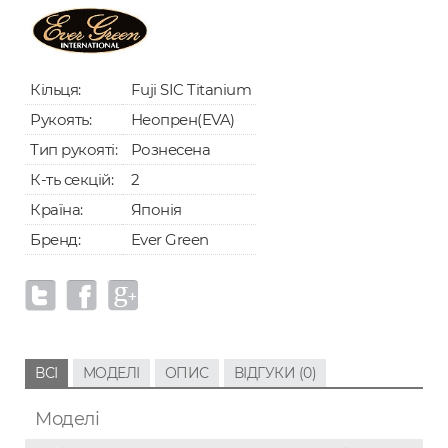
Кільця:
Fuji SIC Titanium
Рукоять:
Неопрен(EVA)
Тип рукояті:
Рознесена
К-ть секцій:
2
Країна:
Японія
Бренд:
Ever Green
ВСІ
МОДЕЛІ
ОПИС
ВІДГУКИ (0)
Моделі