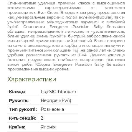
Спиннинговые удилища премиум класса с выдающимися
техническими характеристиками от японского
производителя Ever Green. В модельном ряду представлены
как универсальные версии с полой вклейкой(tubular), так и
узконаправленные микроджиговые варианты c вклейкой
"solid". Спиннинги Evergreen Poseidon Salty Sensation
обладают непревзойденной легкостью и чувствительность,
бланк удилищ очень "сухой" и быстрый, заброс даже самой
миниатюрной приманки дальний и точный. Бланк построен
из самого высокомодульного карбона и оснащен легкими и
прочными титановыми кольцами Fuji на одной лапке. Очень
удобная разнесенная рукоять из EVA. Данное удилище
позволит почувствовать наиболее осторожные поклевки
вялой рыбы. Сборка Evergreen Poseidon Salty Sensation
произведена на высшем уровне.
Характеристики
Кільця:
Fuji SIC Titanium
Рукоять:
Неопрен(EVA)
Тип рукояті:
Рознесена
К-ть секцій:
2
Країна:
Японія