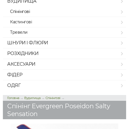
ВУДИЛИЩА
Спінінгові
Кастингові
Тревели
ШНУРИ І ФЛЮРИ
РОЗХІДНИКИ
АКСЕСУАРИ
ФІДЕР
ОДЯГ
→
→
→
Головна
Вудилища
Спінінгові
Спінінг Evergreen Poseidon Salty
Sensation