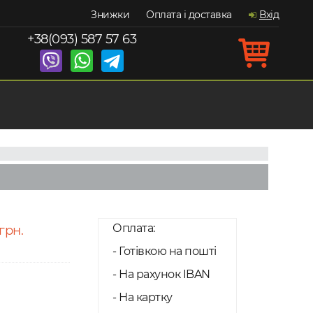
Знижки
Оплата і доставка
Вхід
+38(093) 587 57 63
Оплата:
грн.
- Готівкою на пошті
- На рахунок IBAN
- На картку