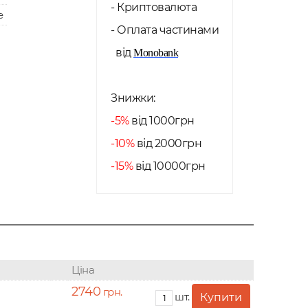
- Криптовалюта
e
- Оплата частинами
від
Monobank
Знижки:
-5%
від 1000грн
-10%
від 2000грн
-15%
від 10000грн
Ціна
2740
грн.
шт.