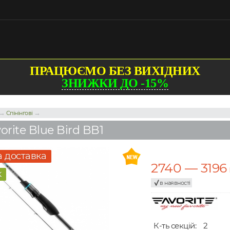
ПРАЦЮЄМО БЕЗ ВИХІДНИХ
ЗНИЖКИ ДО -15%
→
→
Спінінгові
orite Blue Bird BB1
 доставка
2740 — 3196
к
в наявності
К-ть секцій:
2