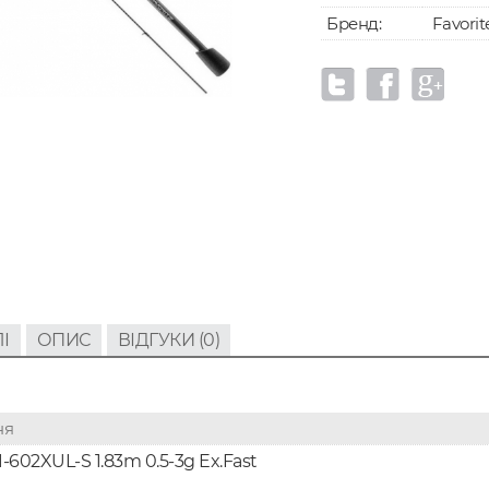
Бренд:
Favorit
І
ОПИС
ВІДГУКИ (0)
ня
1-602XUL-S 1.83m 0.5-3g Ex.Fast