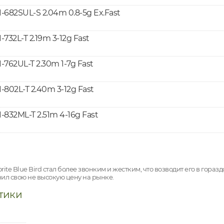
1-682SUL-S 2.04m 0.8-5g Ex.Fast
-732L-T 2.19m 3-12g Fast
1-762UL-T 2.30m 1-7g Fast
1-802L-T 2.40m 3-12g Fast
1-832ML-T 2.51m 4-16g Fast
ite Blue Bird стал более звонким и жестким, что возводит его в гора
нил свою не высокую цену на рынке.
тики