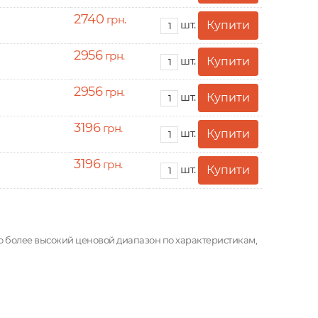
2740
грн.
шт.
2956
грн.
шт.
2956
грн.
шт.
3196
грн.
шт.
3196
грн.
шт.
здо более высокий ценовой диапазон по характеристикам,