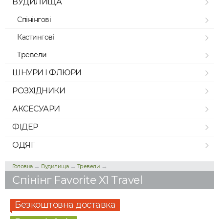
ВУДИЛИЩА
Спінінгові
Кастингові
Тревели
ШНУРИ І ФЛЮРИ
РОЗХІДНИКИ
АКСЕСУАРИ
ФІДЕР
ОДЯГ
→
→
→
Головна
Вудилища
Тревели
Спінінг Favorite X1 Travel
Безкоштовна доставка