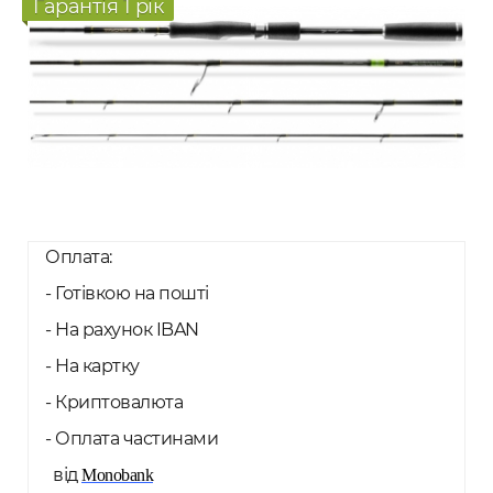
Гарантія 1 рік
Оплата:
- Готівкою на пошті
- На рахунок IBAN
- На картку
- Криптовалюта
- Оплата частинами
від
Monobank