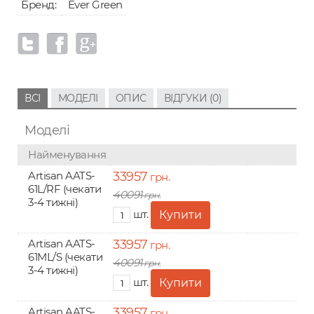
Бренд:
Ever Green
ВСІ
МОДЕЛІ
ОПИС
ВІДГУКИ (0)
Моделі
Найменування
Artisan AATS-
33957
грн.
61L/RF (чекати
40091
грн.
3-4 тижні)
шт.
Artisan AATS-
33957
грн.
61ML/S (чекати
40091
грн.
3-4 тижні)
шт.
Artisan AATS-
33957
грн.