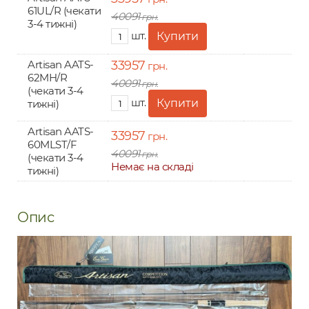
61UL/R (чекати
40091
грн.
3-4 тижні)
шт.
Artisan AATS-
33957
грн.
62MH/R
40091
грн.
(чекати 3-4
шт.
тижні)
Artisan AATS-
33957
грн.
60MLST/F
40091
грн.
(чекати 3-4
Немає на складі
тижні)
Опис