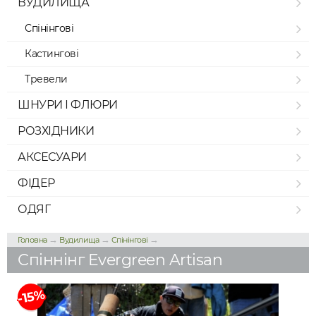
ВУДИЛИЩА
Спінінгові
Кастингові
Тревели
ШНУРИ І ФЛЮРИ
РОЗХІДНИКИ
АКСЕСУАРИ
ФІДЕР
ОДЯГ
→
→
→
Головна
Вудилища
Спінінгові
Спіннінг Evergreen Artisan
-15%