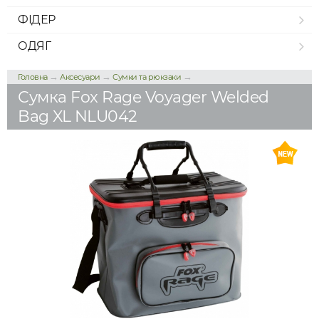
ФІДЕР
ОДЯГ
→
→
→
Головна
Аксесуари
Сумки та рюкзаки
Сумка Fox Rage Voyager Welded
Bag XL NLU042