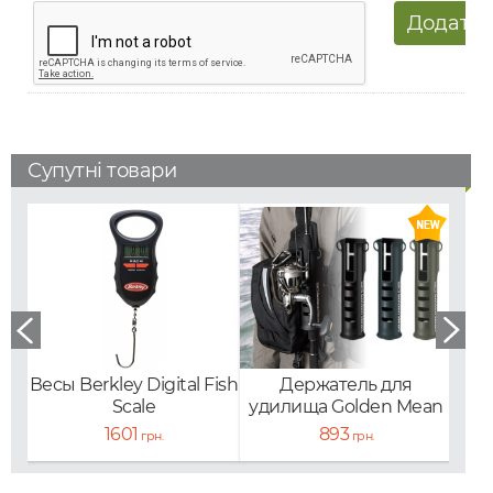
Супутні товари
Весы Berkley Digital Fish
Держатель для
Пер
Scale
удилища Golden Mean
зуб
Rod Post SP
Sup
1601
893
грн.
грн.