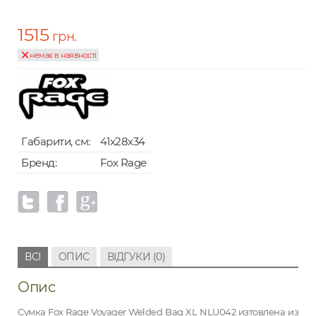
1515
грн.
немає в наявності
Габарити, см:
41х28х34
Бренд:
Fox Rage
ВСІ
ОПИС
ВІДГУКИ (0)
Опис
Сумка Fox Rage Voyager Welded Bag XL NLU042 изтовлена из