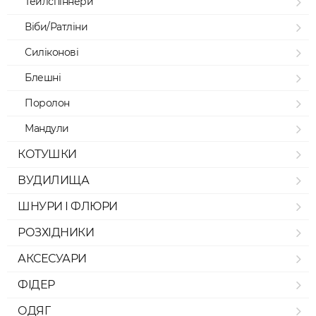
Тейлспіннери
Віби/Ратліни
Силіконові
Блешні
Поролон
Мандули
КОТУШКИ
ВУДИЛИЩА
ШНУРИ І ФЛЮРИ
РОЗХІДНИКИ
АКСЕСУАРИ
ФІДЕР
ОДЯГ