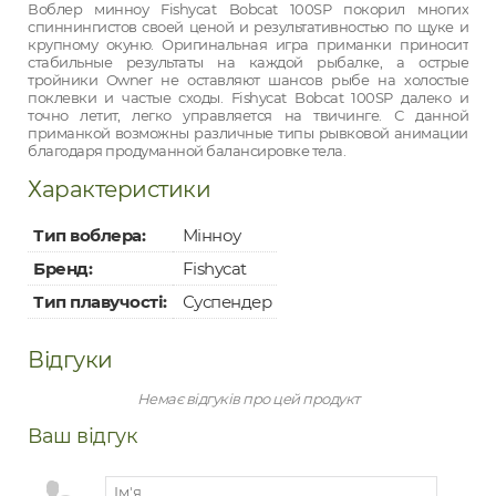
Воблер минноу Fishycat Bobcat 100SP покорил многих
спиннингистов своей ценой и результативностью по щуке и
крупному окуню. Оригинальная игра приманки приносит
стабильные результаты на каждой рыбалке, а острые
тройники Owner не оставляют шансов рыбе на холостые
поклевки и частые сходы. Fishycat Bobcat 100SP далеко и
точно летит, легко управляется на твичинге. С данной
приманкой возможны различные типы рывковой анимации
благодаря продуманной балансировке тела.
Характеристики
Тип воблера:
Мінноу
Бренд:
Fishycat
Тип плавучості:
Суспендер
Відгуки
Немає відгуків про цей продукт
Ваш відгук