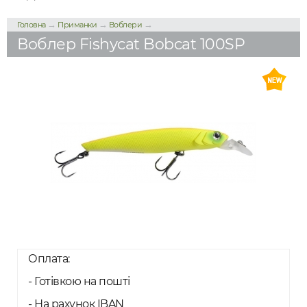
→
→
→
Головна
Приманки
Воблери
Воблер Fishycat Bobcat 100SP
Оплата:
- Готівкою на пошті
- На рахунок IBAN