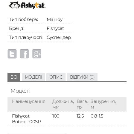
Тип воблера:
Мінноу
Бренд:
Fishycat
Тип плавучості:
Суспендер
ВСІ
МОДЕЛІ
ОПИС
ВІДГУКИ (0)
Моделі
Найменування
Довжина,
Вага,
Занурення,
мм
гр
м
Fishycat
100
12.5
0.8-1.5
Bobcat 100SP