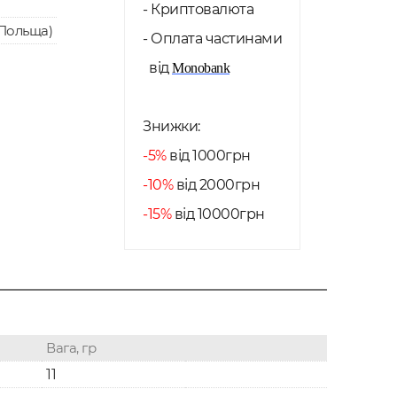
- Криптовалюта
Польща)
- Оплата частинами
від
Monobank
Знижки:
-5%
від 1000грн
-10%
від 2000грн
-15%
від 10000грн
Вага, гр
11