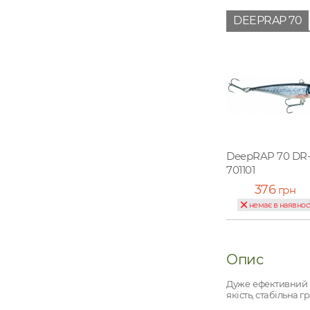
DEEPRAP 70
DeepRAP 70 DR
701101
376
грн
немає в наявнос
Опис
Дуже ефективний в
якість, стабільна 