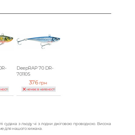
DR-
DeepRAP 70 DR-
701105
376
грн
ності
немає в наявності
і судака з льоду чі з лодки джіговою проводкою. Висока
аме для нашого хижака.