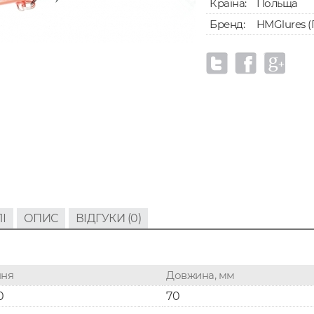
Країна:
Польща
Бренд:
HMGlures (
І
ОПИС
ВІДГУКИ (0)
ння
Довжина, мм
0
70