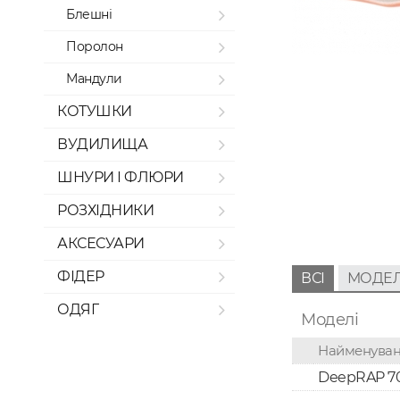
Блешні
Поролон
Мандули
КОТУШКИ
ВУДИЛИЩА
ШНУРИ І ФЛЮРИ
РОЗХІДНИКИ
АКСЕСУАРИ
ФІДЕР
ВСІ
МОДЕЛ
ОДЯГ
Моделі
Найменува
DeepRAP 7