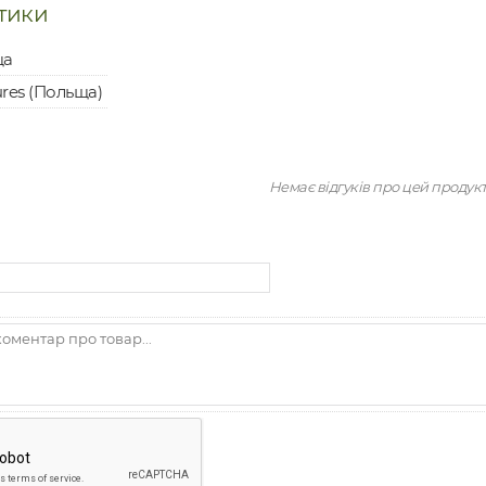
тики
ща
res (Польща)
Немає відгуків про цей продук