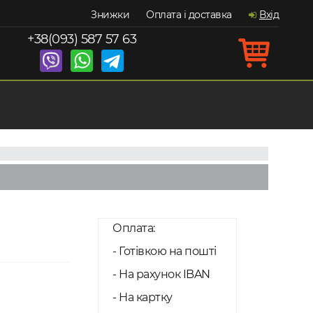
Знижки
Оплата і доставка
Вхід
+38(093) 587 57 63
Оплата:
- Готівкою на пошті
- На рахунок IBAN
- На картку