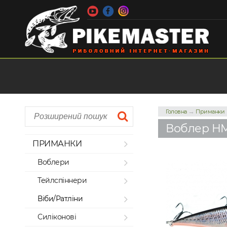
→
Головна
Приманки
Воблер HM
ПРИМАНКИ
Воблери
Тейлспіннери
Віби/Ратліни
Силіконові