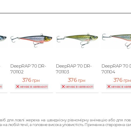
-
DeepRAP 70 DR-
DeepRAP 70 DR-
DeepRAP 70 
701102
701103
701104
376
376
376
грн
грн
грн
ті
немає в наявності
немає в наявності
немає в наяв
іб для ловлі жереха на швидкісну рівномірну анімацію або для ловл
гра на любій течії, а головне висока уловистість. Приманка стврорена с