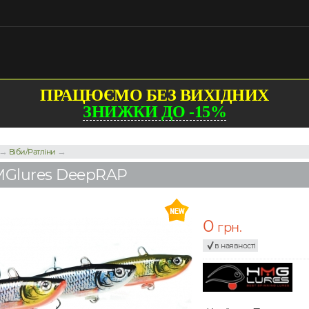
ПРАЦЮЄМО БЕЗ ВИХІДНИХ
ЗНИЖКИ ДО -15%
→
→
Віби/Ратліни
Glures DeepRAP
0
грн.
в наявності