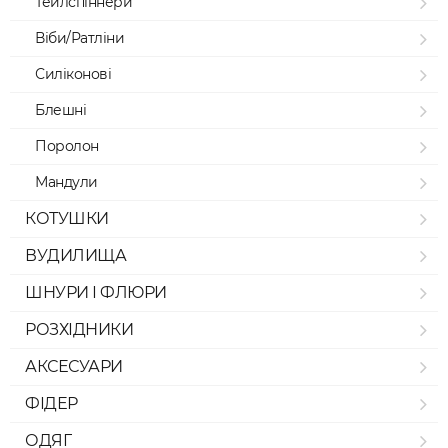
Тейлспіннери
Віби/Ратліни
Силіконові
Блешні
Поролон
Мандули
КОТУШКИ
ВУДИЛИЩА
ШНУРИ І ФЛЮРИ
РОЗХІДНИКИ
АКСЕСУАРИ
ФІДЕР
ОДЯГ