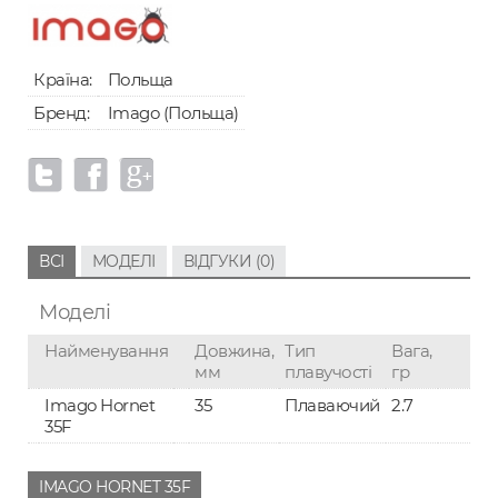
Країна:
Польща
Бренд:
Imago (Польща)
ВСІ
МОДЕЛІ
ВІДГУКИ (0)
Моделі
Найменування
Довжина,
Тип
Вага,
мм
плавучості
гр
Imago Hornet
35
Плаваючий
2.7
35F
IMAGO HORNET 35F