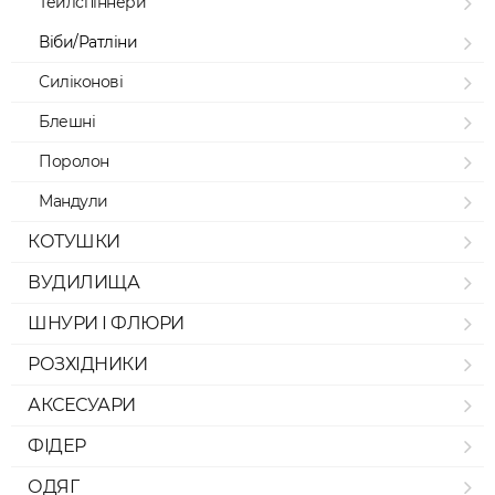
Тейлспіннери
Віби/Ратліни
Силіконові
Блешні
Поролон
Мандули
КОТУШКИ
ВУДИЛИЩА
ШНУРИ І ФЛЮРИ
РОЗХІДНИКИ
АКСЕСУАРИ
ФІДЕР
ОДЯГ