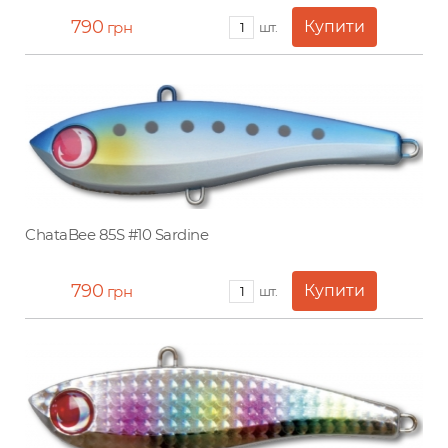
790
грн
шт.
ChataBee 85S #10 Sardine
790
грн
шт.