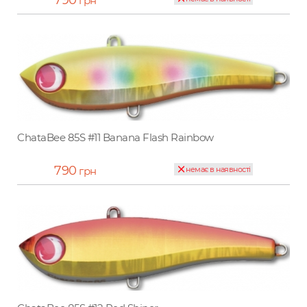
790
грн
ChataBee 85S #11 Banana Flash Rainbow
790
грн
немає в наявності