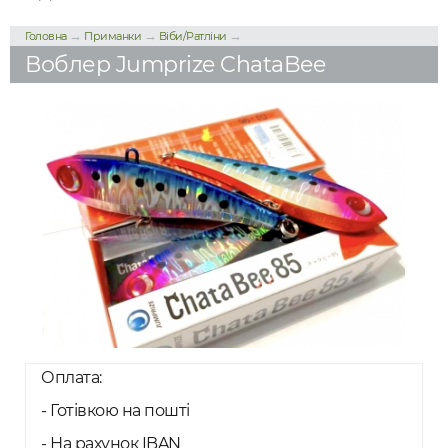
→
→
→
Головна
Приманки
Віби/Ратліни
Воблер Jumprize ChataBee
Оплата:
- Готівкою на пошті
- На рахунок IBAN