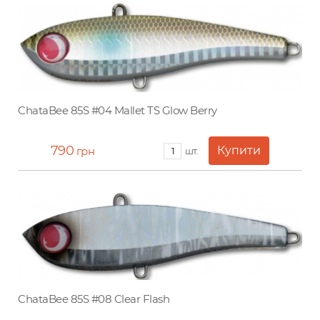
ChataBee 85S #04 Mallet TS Glow Berry
790
грн
шт.
ChataBee 85S #08 Clear Flash