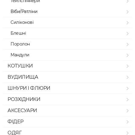
Тейлспіннери
Віби/Ратліни
Силіконові
Блешні
Поролон
Мандули
КОТУШКИ
ВУДИЛИЩА
ШНУРИ І ФЛЮРИ
РОЗХІДНИКИ
АКСЕСУАРИ
ФІДЕР
ОДЯГ