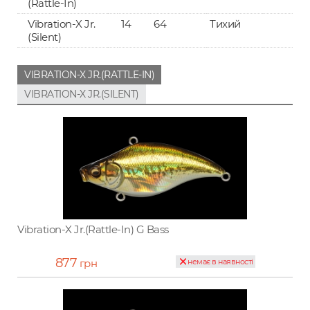
(Rattle-In)
Vibration-X Jr.
14
64
Тихий
(Silent)
VIBRATION-X JR.(RATTLE-IN)
VIBRATION-X JR.(SILENT)
Vibration-X Jr.(Rattle-In) G Bass
877
грн
немає в наявності