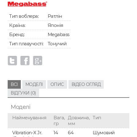
Тип воблера:
Ратлін
Країна:
Японія
Бренд:
Megabass
Тип плавучості:
Тонучий
ВСІ
МОДЕЛІ
ОПИС
ВІДЕО ОГЛЯД
ВІДГУКИ (0)
Моделі
Найменування
Вага,
Довжина,
Тип
гр
мм
Vibration-X Jr.
14
64
Шумовий