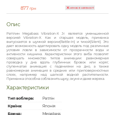
877
грн
немає в наявності
Опис
Раттлин Megabass Vibration-X Jr. является уменьшенной
версией Vibration-X. Как и старшая модель, приманка
выпускается в шумной версии(Rattle-In) и тихой(Silent). Это
дает возможность адаптировать одну модель под различные
условия ловли в зависимости от прозрачности воды и
активности хищника. Характеристики этого виба позволят
совершать множество типов анимации: равномерная
проводка у дна вдоль глубинных бровок или коряг,
ступенчатая анимация с падениями на дно, а также
равномерная анимация в средних или приповерхностных
слоях, например над шапкой водной растительности.
Приманка способна соблазнить щуку, окуня и даже жереха.
Характеристики
Тип воблера:
Ратлін
Країна:
Японія
Бренд:
Megabass