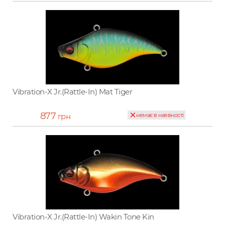
Vibration-X Jr.(Rattle-In) Mat Tiger
877
грн
немає в наявності
Vibration-X Jr.(Rattle-In) Wakin Tone Kin