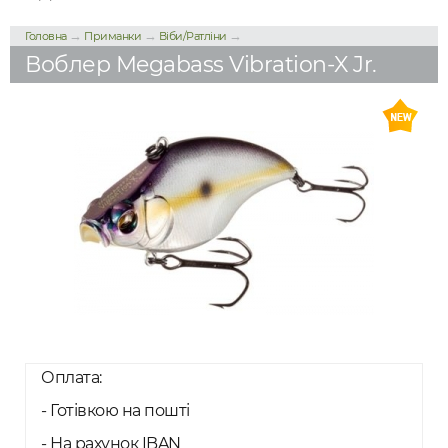
→
→
→
Головна
Приманки
Віби/Ратліни
Воблер Megabass Vibration-X Jr.
Оплата:
- Готівкою на пошті
- На рахунок IBAN