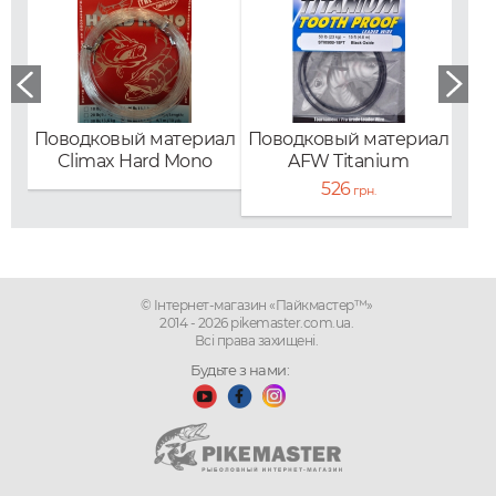
Поводковый материал
Поводковый материал
Пов
Climax Hard Mono
AFW Titanium
AF
Toothproof
526
грн.
© Інтернет-магазин «Пайкмастер™»
2014 - 2026 pikemaster.com.ua.
Всі права захищені.
Будьте з нами: