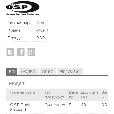
Тип воблера:
Шед
Країна:
Японія
Бренд:
O.S.P.
ВСІ
МОДЕЛІ
ОПИС
ВІДГУКИ (0)
Моделі
Найменування
Тип
Вага,
Довжина,
Занур
плавучості
гр
мм
м
O.S.P Dunk
Суспендер
5
48
0.5-4
Suspend