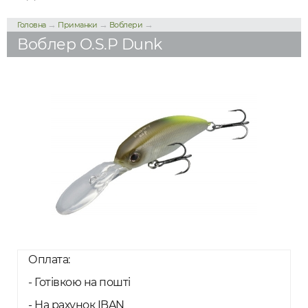
→
→
→
Головна
Приманки
Воблери
Воблер O.S.P Dunk
Оплата:
- Готівкою на пошті
- На рахунок IBAN