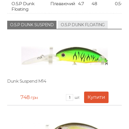
O.S.P Dunk
Плаваючий
4.7
48
0.5-3.5
Floating
O.S.P DUNK SUSPEND
O.S.P DUNK FLOATING
Dunk Suspend M14
748
грн
шт.