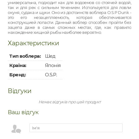
универсальна, подходит как для водоемов со стоячей водой,
так и для рек с сильным течением. Используется для ловли
окуня, судака и щуки. Оно из достоинств воблера O.S.P Dunk -
это его незацепляемость, которая обеспечивается
конструкцией лопасти. Данный воблер способен пройти без
зацепа даже в самых сложных местах, где, как правило
нахождение хищной рыбы наиболее вероятно.
Характеристики
Тип воблера:
Шед
Країна:
Японія
Бренд:
O.S.P.
Відгуки
Немає відгуків про цей продукт
Ваш відгук