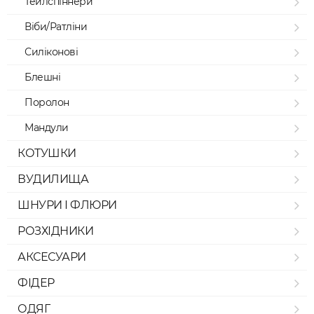
Тейлспіннери
Віби/Ратліни
Силіконові
Блешні
Поролон
Мандули
КОТУШКИ
ВУДИЛИЩА
ШНУРИ І ФЛЮРИ
РОЗХІДНИКИ
АКСЕСУАРИ
ФІДЕР
ОДЯГ