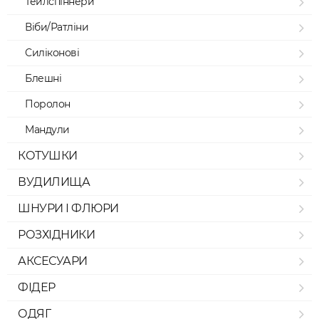
Тейлспіннери
Віби/Ратліни
Силіконові
Блешні
Поролон
Мандули
КОТУШКИ
ВУДИЛИЩА
ШНУРИ І ФЛЮРИ
РОЗХІДНИКИ
АКСЕСУАРИ
ФІДЕР
ОДЯГ