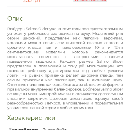
235
грн
Опис
Глайдеры Salmo Slider уже многие годы пользуются огромным
успехом у рыболовов, охотящихся на щуку. Модельный ряд
серии широкий, представлен как легкими версиями,
которыми можно ловить спиннинговой снастью легкого и
среднего класса, так и тяжеловесными 10-ти и 12-ти
сантиметровыми моделями, которые рекомендуется
использовать совместно с джерковыми снастями
повышенной мощности. Каждый размер Salmo Slider
представлен в плавающей и тонущей модификации, что
позволит рыболову адаптироваться под любые условия
ловли. На рывках приманка делает широкие глайды, тем
самым привлекая как пассивную, так и активную щуку.
Отличные полетные качества благодаря обтекаемой форме и
правильной внутренней балансировке. Воблеры Salmo Slider
оснащены мощными тройниками и отличаются долговечным
внешним покрытием. Цветовая гамма также порадует своей
разнообразностью. Легкость в управлении и поразительная
уловистость данной серии в любое время года.
Характеристики
Тип воблера:
Джеркбейт