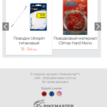
Поводок Ukrspin
Поводковый материал
Пов
титановый
Climax Hard Mono
15 - 54
грн.
© Інтернет-магазин «Пайкмастер™»
2014 - 2026 pikemaster.com.ua.
Всі права захищені.
Будьте з нами: