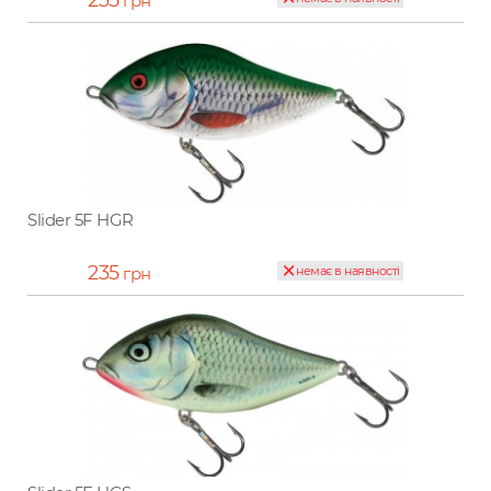
грн
Slider 5F HGR
235
грн
немає в наявності