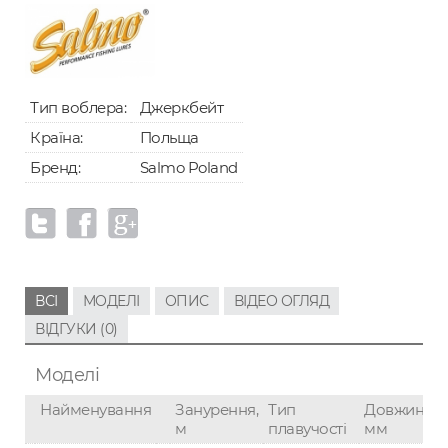
Тип воблера:
Джеркбейт
Країна:
Польща
Бренд:
Salmo Poland
ВСІ
МОДЕЛІ
ОПИС
ВІДЕО ОГЛЯД
ВІДГУКИ (0)
Моделі
Найменування
Занурення,
Тип
Довжина,
м
плавучості
мм