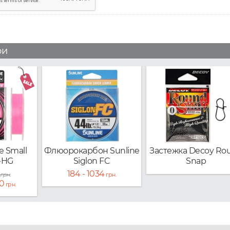
ри
e Small
Флюорокарбон Sunline
Застежка Decoy Ro
-HG
Siglon FC
Snap
184 - 1034
грн.
грн.
90
грн.