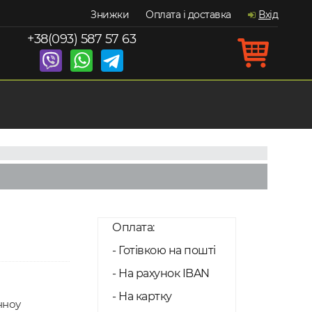
Знижки
Оплата і доставка
Вхід
+38(093) 587 57 63
Оплата:
- Готівкою на пошті
- На рахунок IBAN
- На картку
нноу