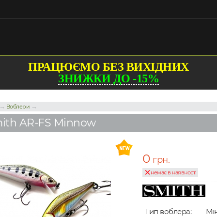
ПРАЦЮЄМО БЕЗ ВИХІДНИХ
ЗНИЖКИ ДО -15%
→
→
Воблери
ith AR-FS Minnow
0
грн.
немає в наявності
Тип воблера:
Мі