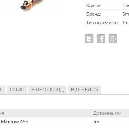
Країна:
Яп
Бренд:
Sm
Тип плавучості:
То
І
ОПИС
ВІДЕО ОГЛЯД
ВІДГУКИ (0)
ня
Довжина, мм
 Minnow 45S
45