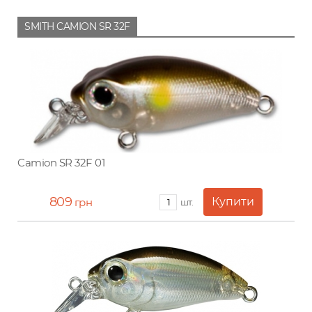
SMITH CAMION SR 32F
Camion SR 32F 01
809
грн
шт.