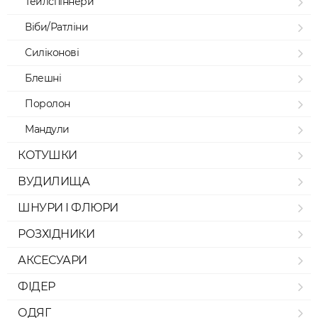
Тейлспіннери
Віби/Ратліни
Силіконові
Блешні
Поролон
Мандули
КОТУШКИ
ВУДИЛИЩА
ШНУРИ І ФЛЮРИ
РОЗХІДНИКИ
АКСЕСУАРИ
ФІДЕР
ОДЯГ