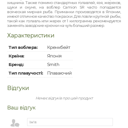
хищника. Также помимо стандартных голавлей, язя, жерехов,
щуки и окуня, на воблер Camion SR часто попадается
всяческая мирная рыба. Приманки производятся в Японии,
имеют отличное качество покраски. Для ловли крупной рыбы,
такой как голавль или жерех от 1 килограмма рекомендуется
заменять заводские крючки на чуть больший размер.
Характеристики
Тип воблера:
Кренкбейт
Країна:
Японія
Бренд:
Smith
Тип плавучості:
Плаваючий
Відгуки
Немає відгуків про цей продукт
Ваш відгук