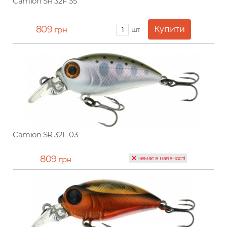
Camion SR 32F 35
809
грн
шт.
Camion SR 32F 03
809
грн
немає в наявності