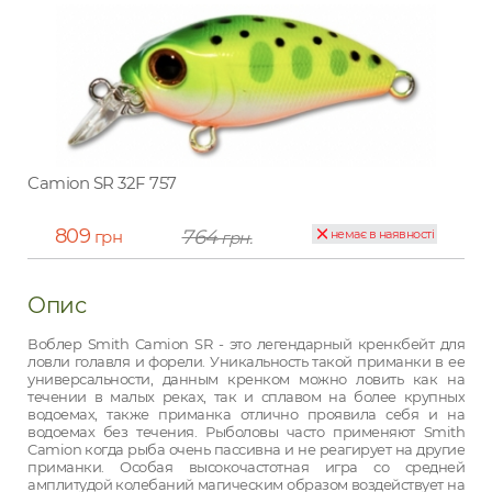
Camion SR 32F 757
809
764
грн
немає в наявності
грн.
Опис
Воблер Smith Camion SR - это легендарный кренкбейт для
ловли голавля и форели. Уникальность такой приманки в ее
универсальности, данным кренком можно ловить как на
течении в малых реках, так и сплавом на более крупных
водоемах, также приманка отлично проявила себя и на
водоемах без течения. Рыболовы часто применяют
Smith
Camion когда рыба очень пассивна и не реагирует на другие
приманки. Особая высокочастотная игра со средней
амплитудой колебаний магическим образом воздействует на