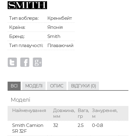
Тип воблера:
Кренкбейт
Країна:
Японія
Бренд:
Smith
Тип плавучості:
Плаваючий
ВСІ
МОДЕЛІ
ОПИС
ВІДГУКИ (0)
Моделі
Найменування
Довжина,
Вага,
Занурення,
мм
гр
м
Smith Camion
32
2.5
0-0.8
SR 32F