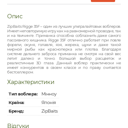
Опис
ZipBaits Rigge 35F – один из лучших ультралайтовых воблеров.
Имеет неповторимую игру как на равномерной проводке, так
и на твичинге. Приманка способна соблазнить даже самого
пассивного хищника. Rigge 35F отлично работает при ловле
форели, окуня, голавля, язя, жереха, щуки и даже такой
мирной рыбы как красноперка или плотва. Благодаря
системе дальнего заброса приманка не смотря на свой вес
летит далеко и точно. Большой выбор расцветок и
реалистичные 3D глаза. Данный воблер практически не
имеет конкурентов в своем классе и по праву считается
бестселлером.
Характеристики
Тип воблера:
Мінноу
Країна:
Японія
Бренд:
ZipBaits
Відгуки