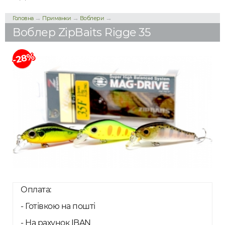
→
→
→
Головна
Приманки
Воблери
Воблер ZipBaits Rigge 35
-28%
Оплата:
- Готівкою на пошті
- На рахунок IBAN