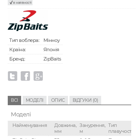
в наявності
Тип воблера:
Мінноу
Країна:
Японія
Бренд:
ZipBaits
ВСІ
МОДЕЛІ
ОПИС
ВІДГУКИ (0)
Моделі
Найменування
Довжина,
Занурення,
Тип
мм
м
плавучості