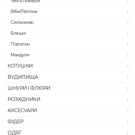
Тейлспіннери
Віби/Ратліни
Силіконові
Блешні
Поролон
Мандули
КОТУШКИ
ВУДИЛИЩА
ШНУРИ І ФЛЮРИ
РОЗХІДНИКИ
АКСЕСУАРИ
ФІДЕР
ОДЯГ