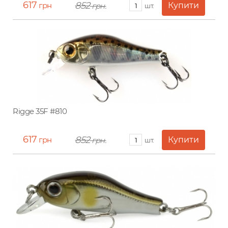
617
852
грн
грн.
шт.
Rigge 35F #810
617
852
грн
грн.
шт.