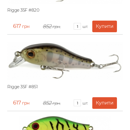
Rigge 35F #820
617
852
грн
грн.
шт.
Rigge 35F #851
617
852
грн
грн.
шт.