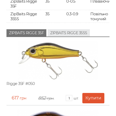
ZipBaits Rigge
35
0-0.5
Плаваючий
35F
ZipBaits Rigge
35
0.3-0.9
Повільно
35SS
тонучий
ZIPBAITS RIGGE 35F
ZIPBAITS RIGGE 35SS
Rigge 35F #050
617
852
грн
грн.
шт.