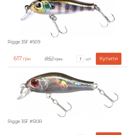
Rigge 35F #509
617
852
грн
грн.
шт.
Rigge 35F #510R