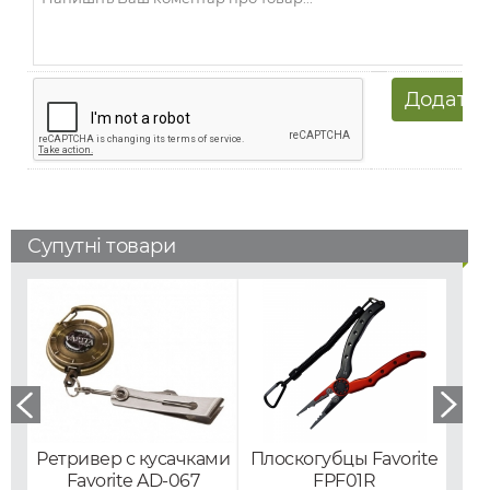
Супутні товари
Ретривер с кусачками
Плоскогубцы Favorite
Зах
Favorite AD-067
FPF01R