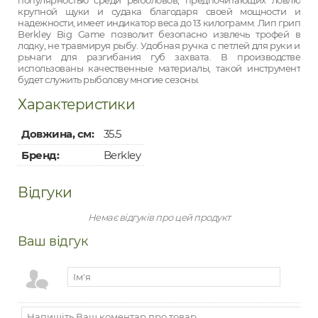
крупной щуки и судака благодаря своей мощности и
надежности, имеет индикатор веса до 13 килограмм. Лип грип
Berkley Big Game позволит безопасно извлечь трофей в
лодку, не травмируя рыбу. Удобная ручка с петлей для руки и
рычаги для разгибания губ захвата. В производстве
использованы качественные материалы, такой инструмент
будет служить рыболову многие сезоны.
Характеристики
Довжина, см:
35.5
Бренд:
Berkley
Відгуки
Немає відгуків про цей продукт
Ваш відгук